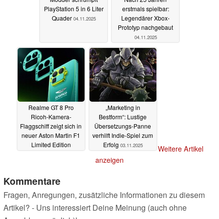
PlayStation 5 in 6 Liter
erstmals spielbar:
Quader
Legendärer Xbox-
04.11.2025
Prototyp nachgebaut
04.11.2025
Realme GT 8 Pro
„Marketing in
Ricoh-Kamera-
Bestform“: Lustige
Flaggschiff zeigt sich in
Übersetzungs-Panne
neuer Aston Martin F1
verhilft Indie-Spiel zum
Limited Edition
Erfolg
03.11.2025
Weitere Artikel
03.11.2025
anzeigen
Kommentare
Fragen, Anregungen, zusätzliche Informationen zu diesem
Artikel? - Uns interessiert Deine Meinung (auch ohne