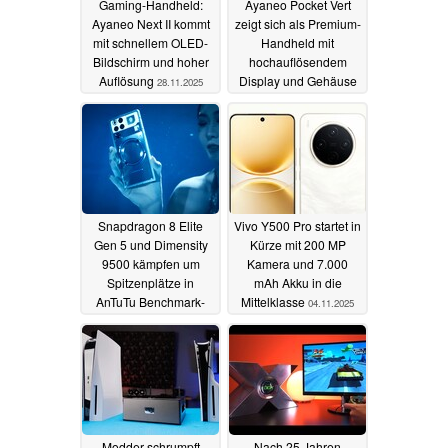
Gaming-Handheld:
Ayaneo Pocket Vert
Ayaneo Next II kommt
zeigt sich als Premium-
mit schnellem OLED-
Handheld mit
Bildschirm und hoher
hochauflösendem
Auflösung
Display und Gehäuse
28.11.2025
aus der CNC-
Maschine
05.11.2025
Snapdragon 8 Elite
Vivo Y500 Pro startet in
Gen 5 und Dimensity
Kürze mit 200 MP
9500 kämpfen um
Kamera und 7.000
Spitzenplätze in
mAh Akku in die
AnTuTu Benchmark-
Mittelklasse
04.11.2025
Charts
04.11.2025
Modder schrumpft
Nach 25 Jahren