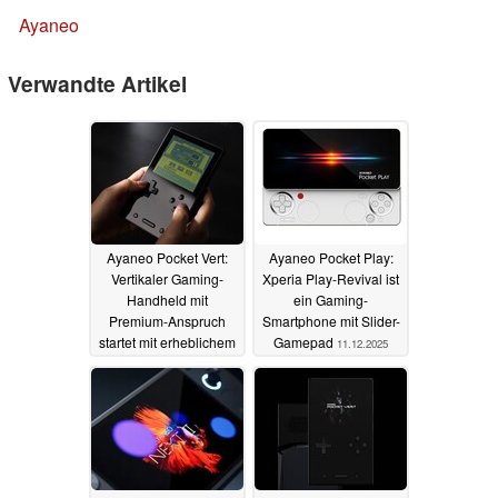
Ayaneo
Verwandte Artikel
Ayaneo Pocket Vert:
Ayaneo Pocket Play:
Vertikaler Gaming-
Xperia Play-Revival ist
Handheld mit
ein Gaming-
Premium-Anspruch
Smartphone mit Slider-
startet mit erheblichem
Gamepad
11.12.2025
Rabatt
27.12.2025