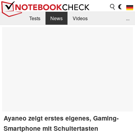
Tests
News
Videos
...
Benchmarks & Tech
Externe Tests
Kaufberatung
Deals
Suche
Jobs
Forum
Ayaneo zeigt erstes eigenes, Gaming-
Smartphone mit Schultertasten