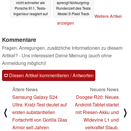
nicht schneller als
sprengt Nürburgring-
Porsche 911, Tesla-
Rundenzeit des Tesla
Ingenieur reagiert auf
Model S Plaid Track
Weitere Artikel
Enthüllungsvideo
Pack
03.01.2024
anzeigen
17.01.2024
Kommentare
Fragen, Anregungen, zusätzliche Informationen zu diesem
Artikel? - Uns interessiert Deine Meinung (auch ohne
Anmeldung möglich)!
Diesen Artikel kommentieren / Antworten
Ältere News
Neuere News
Samsung Galaxy S24
Doogee R20: Neues
Ultra: Kratz-Test deutet auf
Android-Tablet startet
⟨
⟩
ersten substantiellen
mit Riesen-Akku und
Fortschritt von Gorilla Glas
Widevine L1 und
Armor seit Jahren
verkraftet Staub,