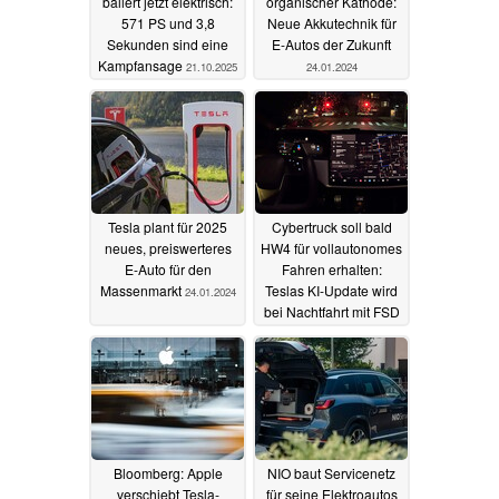
ballert jetzt elektrisch:
organischer Kathode:
571 PS und 3,8
Neue Akkutechnik für
Sekunden sind eine
E-Autos der Zukunft
Kampfansage
21.10.2025
24.01.2024
Tesla plant für 2025
Cybertruck soll bald
neues, preiswerteres
HW4 für vollautonomes
E-Auto für den
Fahren erhalten:
Massenmarkt
Teslas KI-Update wird
24.01.2024
bei Nachtfahrt mit FSD
12 getestet
24.01.2024
Bloomberg: Apple
NIO baut Servicenetz
verschiebt Tesla-
für seine Elektroautos