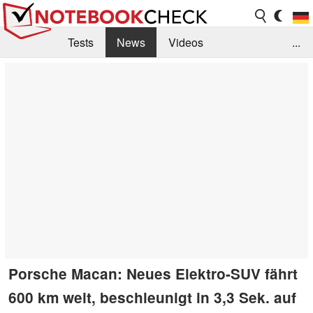
Tests
News
Videos
...
Benchmarks & Tech
Externe Tests
Kaufberatung
Deals
Suche
Jobs
Forum
Porsche Macan: Neues Elektro-SUV fährt
600 km weit, beschleunigt in 3,3 Sek. auf