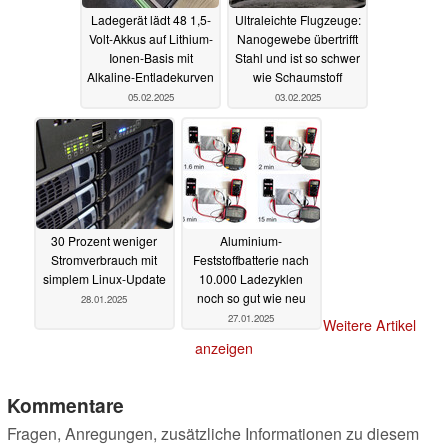
Ladegerät lädt 48 1,5-
Ultraleichte Flugzeuge:
Volt-Akkus auf Lithium-
Nanogewebe übertrifft
Ionen-Basis mit
Stahl und ist so schwer
Alkaline-Entladekurven
wie Schaumstoff
05.02.2025
03.02.2025
30 Prozent weniger
Aluminium-
Stromverbrauch mit
Feststoffbatterie nach
simplem Linux-Update
10.000 Ladezyklen
noch so gut wie neu
28.01.2025
27.01.2025
Weitere Artikel
anzeigen
Kommentare
Fragen, Anregungen, zusätzliche Informationen zu diesem