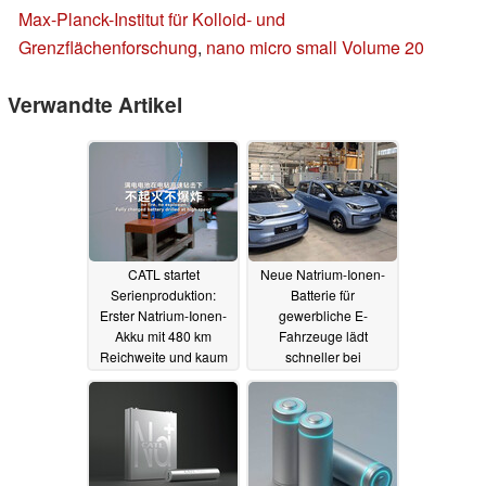
Max-Planck-Institut für Kolloid- und
Grenzflächenforschung
,
nano micro small Volume 20
Verwandte Artikel
CATL startet
Neue Natrium-Ionen-
Serienproduktion:
Batterie für
Erster Natrium-Ionen-
gewerbliche E-
Akku mit 480 km
Fahrzeuge lädt
Reichweite und kaum
schneller bei
Leistungsverlust
Energiedichte auf
LiFePO4-Niveau
22.04.2025
30.03.2025