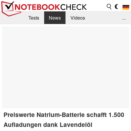
Tests
News
Videos
...
Benchmarks & Tech
Externe Tests
Kaufberatung
Deals
Suche
Jobs
Forum
Preiswerte Natrium-Batterie schafft 1.500
Aufladungen dank Lavendelöl