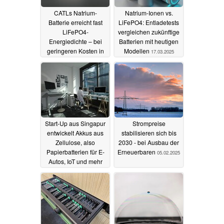
CATLs Natrium-
Natrium-Ionen vs.
Batterie erreicht fast
LiFePO4: Entladetests
LiFePO4-
vergleichen zukünftige
Energiedichte – bei
Batterien mit heutigen
geringeren Kosten in
Modellen
17.03.2025
Massenproduktion
21.03.2025
Start-Up aus Singapur
Strompreise
entwickelt Akkus aus
stabilisieren sich bis
Zellulose, also
2030 - bei Ausbau der
Papierbatterien für E-
Erneuerbaren
05.02.2025
Autos, IoT und mehr
26.02.2025