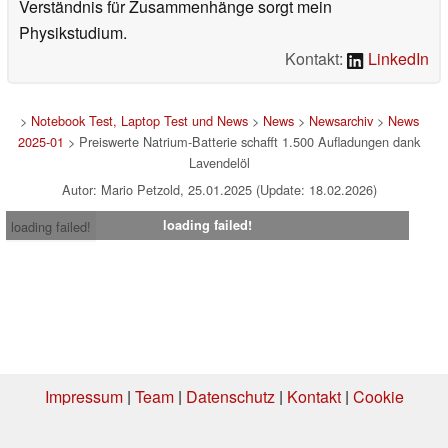
Verständnis für Zusammenhänge sorgt mein
Physikstudium.
Kontakt:
LinkedIn
>
Notebook Test, Laptop Test und News
>
News
>
Newsarchiv
>
News
2025-01
> Preiswerte Natrium-Batterie schafft 1.500 Aufladungen dank
Lavendelöl
Autor: Mario Petzold, 25.01.2025 (Update: 18.02.2026)
loading failed!
loading failed!
Impressum
|
Team
|
Datenschutz
|
Kontakt
|
Cookie
Einstellungen
| 06.08.2026 10:52
* Beim Kauf über einen Affiliate-Link kann Notebookcheck eine Vergütung