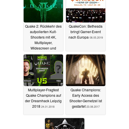
Quake 2: Rückkehr des
QuakeCon: Bethesda
aufpolierten Kult-
bringt Gamer-Event
Shooters mit 4K,
nach Europa
08.05.2019
Multiplayer,
Widescreen und
besserer KI
16.08.2023
Multiplayer-Fragfest
Quake Champions:
Quake Champions auf
Early Access des
der Dreamhack Leipzig
Shooter-Gemetzel ist
2018
gestartet
24.01.2018
23.08.2017