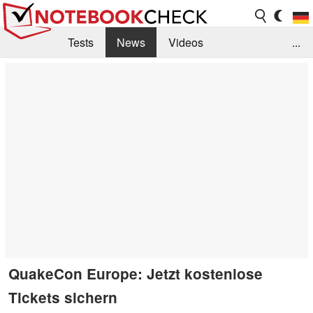
Tests
News
Videos
...
Benchmarks & Tech
Externe Tests
Kaufberatung
Deals
Suche
Jobs
Forum
QuakeCon Europe: Jetzt kostenlose
Tickets sichern