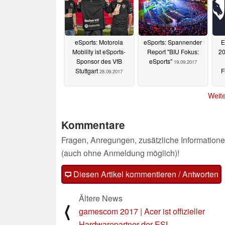
eSports: Motorola
eSports: Spannender
E
Mobility ist eSports-
Report "BIU Fokus:
20
Sponsor des VfB
eSports"
19.09.2017
Stuttgart
F
28.09.2017
Weite
Kommentare
Fragen, Anregungen, zusätzliche Informatione
(auch ohne Anmeldung möglich)!
Diesen Artikel kommentieren / Antworten
Ältere News
⟨
gamescom 2017 | Acer ist offizieller
Hardwarepartner der ESL