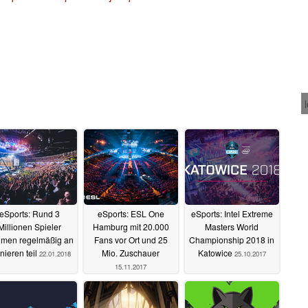
eSports: Rund 3
eSports: ESL One
eSports: Intel Extreme
Millionen Spieler
Hamburg mit 20.000
Masters World
men regelmäßig an
Fans vor Ort und 25
Championship 2018 in
nieren teil
Mio. Zuschauer
Katowice
22.01.2018
25.10.2017
15.11.2017