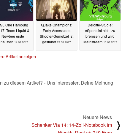
SL One Hamburg
Quake Champions:
Deloitte-Studie:
17: Team Liquid &
Early Access des
eSports ist nicht zu
Newbee erste
Shooter-Gemetzel ist
bremsen und wird
inalisten
gestartet
Mainstream
14.09.2017
23.08.2017
10.08.2017
re Artikel anzeigen
n zu diesem Artikel? - Uns interessiert Deine Meinung
Neuere News
⟩
Schenker Via 14: 14-Zoll-Notebook im
Weekly Deal ab 749 Euro