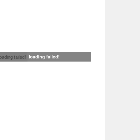
loading failed!
loading failed!