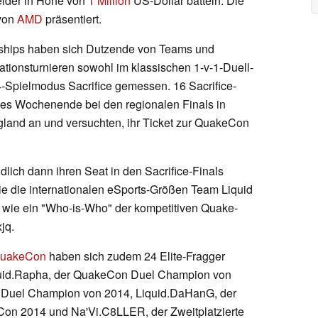
elder in Höhe von
1 Million
US-Dollar batteln. Die
von
AMD
präsentiert.
ships haben sich Dutzende von Teams und
ationsturnieren sowohl im klassischen 1-v-1-Duell-
-Spielmodus Sacrifice gemessen. 16 Sacrifice-
ses Wochenende bei den regionalen Finals in
ngland an und versuchten, ihr Ticket zur QuakeCon
lich dann ihren Seat in den Sacrifice-Finals
e die internationalen eSports-Größen Team Liquid
ch wie ein "Who-is-Who" der kompetitiven Quake-
jq.
uakeCon
haben sich zudem 24 Elite-Fragger
iquid.Rapha, der QuakeCon Duel Champion von
n Duel Champion von 2014, Liquid.DaHanG, der
eCon 2014 und Na'Vi.C8LLER, der Zweitplatzierte