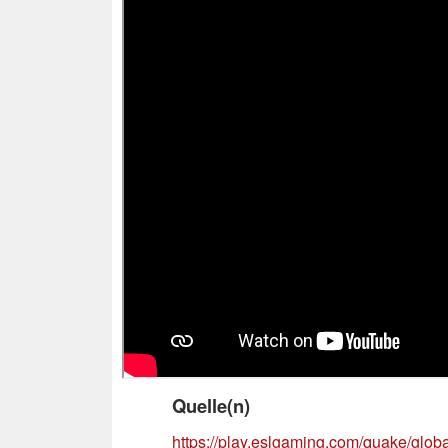
Quelle(n)
https://play.eslgaming.com/quake/glo