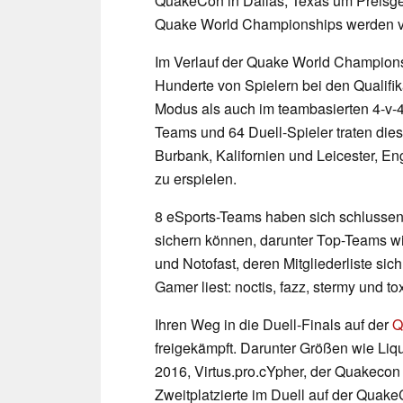
QuakeCon in Dallas, Texas um Preisg
Quake World Championships werden 
Im Verlauf der Quake World Champion
Hunderte von Spielern bei den Qualifik
Modus als auch im teambasierten 4-v-4
Teams und 64 Duell-Spieler traten die
Burbank, Kalifornien und Leicester, E
zu erspielen.
8 eSports-Teams haben sich schlussend
sichern können, darunter Top-Teams wi
und Notofast, deren Mitgliederliste si
Gamer liest: noctis, fazz, stermy und tox
Ihren Weg in die Duell-Finals auf der
Q
freigekämpft. Darunter Größen wie L
2016, Virtus.pro.cYpher, der Quakeco
Zweitplatzierte im Duell auf der Quak