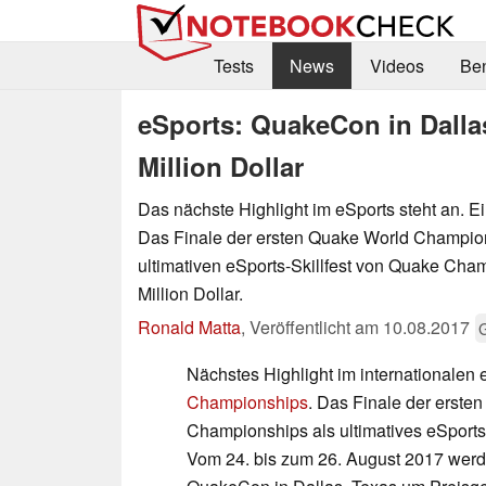
Tests
News
Videos
Be
eSports: QuakeCon in Dallas
Million Dollar
Das nächste Highlight im eSports steht an. Ei
Das Finale der ersten Quake World Champio
ultimativen eSports-Skillfest von Quake Cham
Million Dollar.
Ronald Matta
,
Veröffentlicht am
10.08.2017
Nächstes Highlight im internationalen 
Championships
. Das Finale der erste
Championships als ultimatives eSports
Vom 24. bis zum 26. August 2017 werden