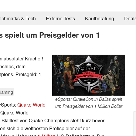
nchmarks & Tech
Externe Tests
Kaufberatung
Deal
 spielt um Preisgelder von 1
n absoluter Kracher!
nships, dem
pions. Preisgeld: 1
Gaming
eSports: QuakeCon in Dallas spielt
eSports:
Quake World
um Preisgelder von 1 Million Dollar
n Quake World
-Skillfest von Quake Champions steht kurz bevor!
 sich die weltbesten Profispieler auf der