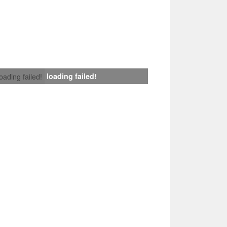
loading failed!
loading failed!