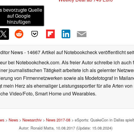
s bevorzugte Quelle
auf Google
hinzufügen
Editor News
- 14667 Artikel auf Notebookcheck veröffentlicht
sei
eur bei Notebookcheck.com. Als freier Autor schreibe ich auch 
ner journalistischen Tätigkeit arbeitete ich als gelernter Netzw
ierung von Firmennetzwerken sowie als Modefotograf in Mailan
 mein Herz als ehemaliger Leistungssportler für alle Arten von
reiche Video/Foto, Smart Home und Wearables.
ews
>
News
>
Newsarchiv
>
News 2017-08
> eSports: QuakeCon in Dallas spielt
Autor: Ronald Matta, 10.08.2017 (Update: 15.08.2024)