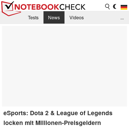
Tests
News
Videos
...
Benchmarks & Tech
Externe Tests
Kaufberatung
Deals
Suche
Jobs
Forum
eSports: Dota 2 & League of Legends
locken mit Millionen-Preisgeldern