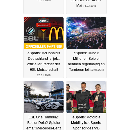
Mai
14.03.2018
eSports: McDonald's
eSports: Rund 3
Deutschland ist jetzt
Millionen Spieler
offizieller Partner der
nehmen regelmäßig an
ESL Meisterschaft
Turnieren teil
22.01.2018
25.01.2018
ESL One Hamburg:
eSports: Motorola
Bester Dota2-Spieler
Mobility ist eSports-
erhält Mercedes-Benz
Sponsor des VfB