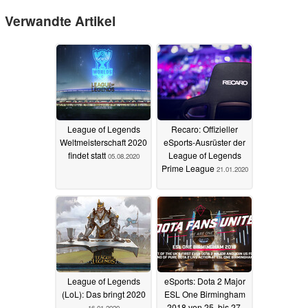
Verwandte Artikel
League of Legends
Recaro: Offizieller
Weltmeisterschaft 2020
eSports-Ausrüster der
findet statt
League of Legends
05.08.2020
Prime League
21.01.2020
League of Legends
eSports: Dota 2 Major
(LoL): Das bringt 2020
ESL One Birmingham
2018 von 25. bis 27.
16.01.2020