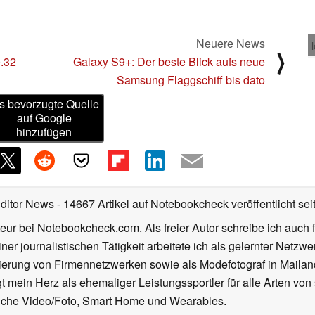
Neuere News
⟩
0.32
Galaxy S9+: Der beste Blick aufs neue
Samsung Flaggschiff bis dato
s bevorzugte Quelle
auf Google
hinzufügen
Editor News
- 14667 Artikel auf Notebookcheck veröffentlicht
sei
eur bei Notebookcheck.com. Als freier Autor schreibe ich auch 
ner journalistischen Tätigkeit arbeitete ich als gelernter Netzw
ierung von Firmennetzwerken sowie als Modefotograf in Mailan
 mein Herz als ehemaliger Leistungssportler für alle Arten von
reiche Video/Foto, Smart Home und Wearables.