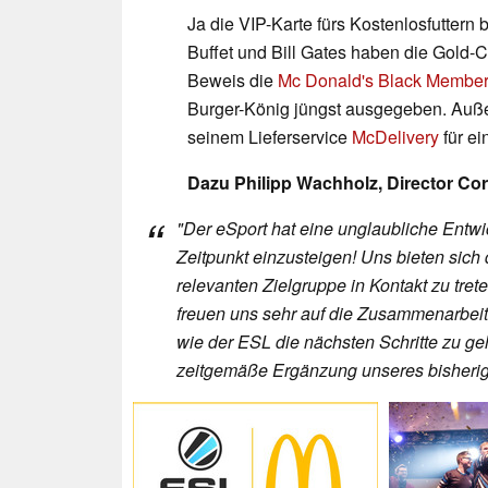
Ja die VIP-Karte fürs Kostenlosfuttern b
Buffet und Bill Gates haben die Gold
Beweis die
Mc Donald's Black Member
Burger-König jüngst ausgegeben. Au
seinem Lieferservice
McDelivery
für e
Dazu Philipp Wachholz, Director Co
"Der eSport hat eine unglaubliche Entwic
Zeitpunkt einzusteigen! Uns bieten sich 
relevanten Zielgruppe in Kontakt zu tre
freuen uns sehr auf die Zusammenarbeit 
wie der ESL die nächsten Schritte zu geh
zeitgemäße Ergänzung unseres bisherige