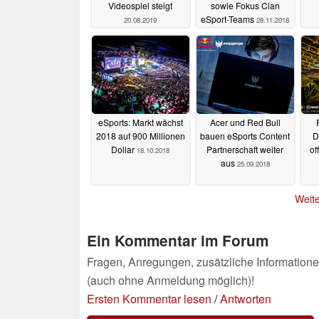
Videospiel steigt
sowie Fokus Clan
eSport-Teams
20.08.2019
28.11.2018
eSports: Markt wächst
Acer und Red Bull
2018 auf 900 Millionen
bauen eSports Content
D
Dollar
Partnerschaft weiter
of
18.10.2018
aus
25.09.2018
Weite
Ein Kommentar im Forum
Fragen, Anregungen, zusätzliche Informatione
(auch ohne Anmeldung möglich)!
Ersten Kommentar lesen
/
Antworten