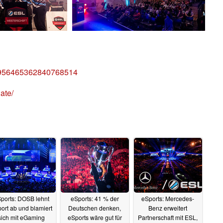
us/956465362840768514
ate/
ports: DOSB lehnt
eSports: 41 % der
eSports: Mercedes-
ort ab und blamiert
Deutschen denken,
Benz erweitert
sich mit eGaming
eSports wäre gut für
Partnerschaft mit ESL,