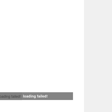
loading failed!
loading failed!