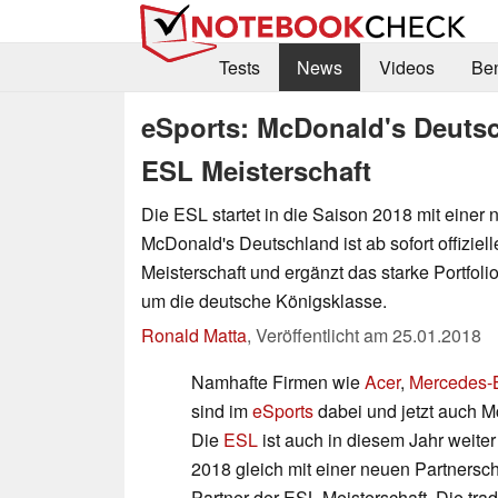
Tests
News
Videos
Be
eSports: McDonald's Deutschl
ESL Meisterschaft
Die ESL startet in die Saison 2018 mit einer 
McDonald's Deutschland ist ab sofort offiziel
Meisterschaft und ergänzt das starke Portfol
um die deutsche Königsklasse.
Ronald Matta
,
Veröffentlicht am
25.01.2018
Namhafte Firmen wie
Acer
,
Mercedes-
sind im
eSports
dabei und jetzt auch 
Die
ESL
ist auch in diesem Jahr weiter
2018 gleich mit einer neuen Partnerscha
Partner der ESL Meisterschaft. Die trad