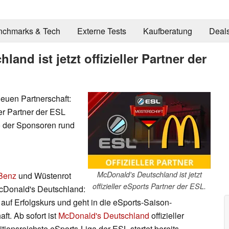
nchmarks & Tech
Externe Tests
Kaufberatung
Deal
and ist jetzt offizieller Partner der
neuen Partnerschaft:
ler Partner der ESL
io der Sponsoren rund
McDonald's Deutschland ist jetzt
Benz
und Wüstenrot
offizieller eSports Partner der ESL.
McDonald's Deutschland:
 auf Erfolgskurs und geht in die eSports-Saison-
ft. Ab sofort ist
McDonald's Deutschland
offizieller
itionsreichste eSports-Liga der ESL startet bereits