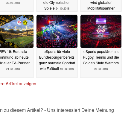
die Olympischen
wird globaler
30.10.2018
Spiele
Mobilitätspartner
24.10.2018
19.10.2018
FIFA 19: Borussia
eSports für viele
eSports populärer als
ortmund ab heute
Bundesbürger bereits
Rugby, Tennis und die
fizieller EA-Partner
ganz normale Sportart
Golden State Warriors
wie Fußball
24.08.2018
10.08.2018
09.08.2018
re Artikel anzeigen
n zu diesem Artikel? - Uns interessiert Deine Meinung