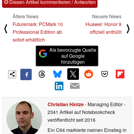
Diesen Artikel kommentieren / Antworten
Ältere News
Neuere News
Futuremark: PCMark 10
Huawei: Honor 9
⟨
⟩
Professional Edition ab
offiziell enthüllt
sofort erhältlich
Als bevorzugte Quelle
auf Google
hinzufügen
Christian Hintze
- Managing Editor
-
2341 Artikel auf Notebookcheck
veröffentlicht
seit 2016
Ein C64 markierte meinen Einstieg in