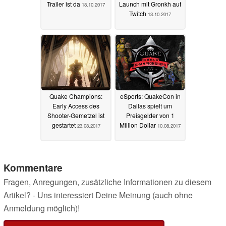
Trailer ist da
Launch mit Gronkh auf
18.10.2017
Twitch
13.10.2017
Quake Champions:
eSports: QuakeCon in
Early Access des
Dallas spielt um
Shooter-Gemetzel ist
Preisgelder von 1
gestartet
Million Dollar
23.08.2017
10.08.2017
Kommentare
Fragen, Anregungen, zusätzliche Informationen zu diesem
Artikel? - Uns interessiert Deine Meinung (auch ohne
Anmeldung möglich)!