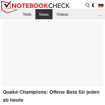
Tests
News
Videos
...
Benchmarks & Tech
Externe Tests
Kaufberatung
Deals
Suche
Jobs
Forum
Quake Champions: Offene Beta für jeden
ab heute