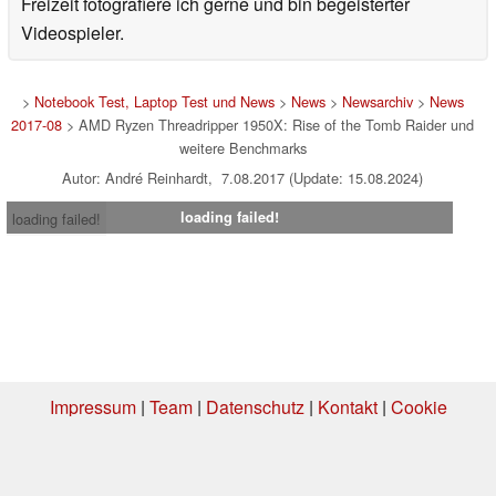
Freizeit fotografiere ich gerne und bin begeisterter
Videospieler.
>
Notebook Test, Laptop Test und News
>
News
>
Newsarchiv
>
News
2017-08
> AMD Ryzen Threadripper 1950X: Rise of the Tomb Raider und
weitere Benchmarks
Autor: André Reinhardt, 7.08.2017 (Update: 15.08.2024)
loading failed!
loading failed!
Impressum
|
Team
|
Datenschutz
|
Kontakt
|
Cookie
Einstellungen
| 05.08.2026 04:05
* Beim Kauf über einen Affiliate-Link kann Notebookcheck eine Vergütung
erhalten. Vielen Dank für Ihre Unterstützung!.