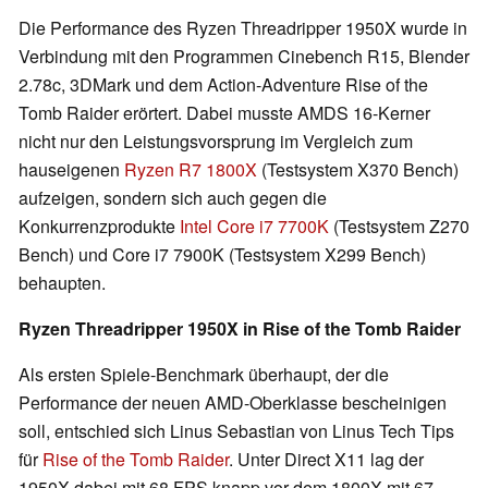
Die Performance des Ryzen Threadripper 1950X wurde in
Verbindung mit den Programmen Cinebench R15, Blender
2.78c, 3DMark und dem Action-Adventure Rise of the
Tomb Raider erörtert. Dabei musste AMDS 16-Kerner
nicht nur den Leistungsvorsprung im Vergleich zum
hauseigenen
Ryzen R7 1800X
(Testsystem X370 Bench)
aufzeigen, sondern sich auch gegen die
Konkurrenzprodukte
Intel Core i7 7700K
(Testsystem Z270
Bench) und Core i7 7900K (Testsystem X299 Bench)
behaupten.
Ryzen Threadripper 1950X in Rise of the Tomb Raider
Als ersten Spiele-Benchmark überhaupt, der die
Performance der neuen AMD-Oberklasse bescheinigen
soll, entschied sich Linus Sebastian von Linus Tech Tips
für
Rise of the Tomb Raider
. Unter Direct X11 lag der
1950X dabei mit 68 FPS knapp vor dem 1800X mit 67