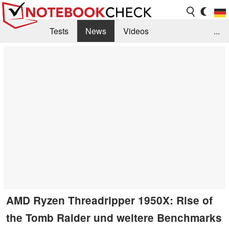
Tests
News
Videos
...
Benchmarks & Tech
Externe Tests
Kaufberatung
Deals
Suche
Jobs
Forum
AMD Ryzen Threadripper 1950X: Rise of
the Tomb Raider und weitere Benchmarks