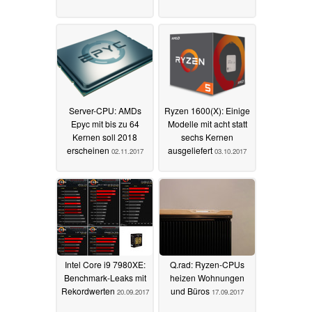
Server-CPU: AMDs
Ryzen 1600(X): Einige
Epyc mit bis zu 64
Modelle mit acht statt
Kernen soll 2018
sechs Kernen
erscheinen
ausgeliefert
02.11.2017
03.10.2017
Intel Core i9 7980XE:
Q.rad: Ryzen-CPUs
Benchmark-Leaks mit
heizen Wohnungen
Rekordwerten
und Büros
20.09.2017
17.09.2017