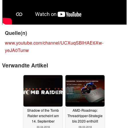
Quelle(n)
www.youtube.com/channel/UCXuqSBlHAE6Xw-
yeJA0Tunw
Verwandte Artikel
Shadow of the Tomb
AMD-Roadmap:
Raider erscheint am
Threadripper-Strategie
14. September
bis 2020 enthüllt
30.04.2018
09.03.2018