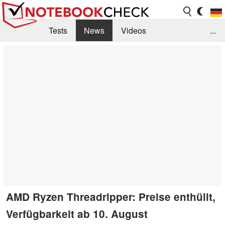
Tests
News
Videos
...
Benchmarks & Tech
Externe Tests
Kaufberatung
Deals
Suche
Jobs
Forum
AMD Ryzen Threadripper: Preise enthüllt,
Verfügbarkeit ab 10. August