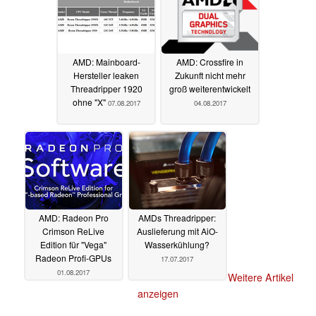
AMD: Mainboard-
AMD: Crossfire in
Hersteller leaken
Zukunft nicht mehr
Threadripper 1920
groß weiterentwickelt
ohne "X"
07.08.2017
04.08.2017
AMD: Radeon Pro
AMDs Threadripper:
Crimson ReLive
Auslieferung mit AiO-
Edition für "Vega"
Wasserkühlung?
Radeon Profi-GPUs
17.07.2017
01.08.2017
Weitere Artikel
anzeigen