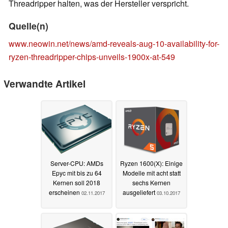
Threadripper halten, was der Hersteller verspricht.
Quelle(n)
www.neowin.net/news/amd-reveals-aug-10-availability-for-
ryzen-threadripper-chips-unveils-1900x-at-549
Verwandte Artikel
Server-CPU: AMDs
Ryzen 1600(X): Einige
Epyc mit bis zu 64
Modelle mit acht statt
Kernen soll 2018
sechs Kernen
erscheinen
ausgeliefert
02.11.2017
03.10.2017