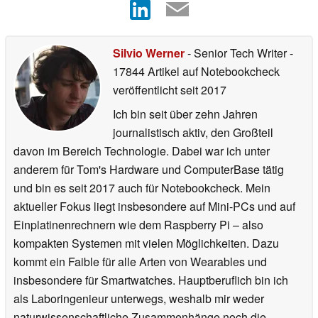
Silvio Werner
- Senior Tech Writer
-
17844 Artikel auf Notebookcheck
veröffentlicht
seit 2017
Ich bin seit über zehn Jahren
journalistisch aktiv, den Großteil
davon im Bereich Technologie. Dabei war ich unter
anderem für Tom's Hardware und ComputerBase tätig
und bin es seit 2017 auch für Notebookcheck. Mein
aktueller Fokus liegt insbesondere auf Mini-PCs und auf
Einplatinenrechnern wie dem Raspberry Pi – also
kompakten Systemen mit vielen Möglichkeiten. Dazu
kommt ein Faible für alle Arten von Wearables und
insbesondere für Smartwatches. Hauptberuflich bin ich
als Laboringenieur unterwegs, weshalb mir weder
naturwissenschaftliche Zusammenhänge noch die