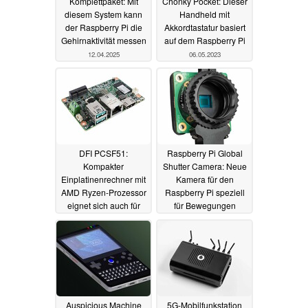
Komplettpaket: Mit
Chonky Pocket: Dieser
diesem System kann
Handheld mit
der Raspberry Pi die
Akkordtastatur basiert
Gehirnaktivität messen
auf dem Raspberry Pi
12.04.2025
06.05.2023
DFI PCSF51:
Raspberry Pi Global
Kompakter
Shutter Camera: Neue
Einplatinenrechner mit
Kamera für den
AMD Ryzen-Prozessor
Raspberry Pi speziell
eignet sich auch für
für Bewegungen
beengte Umgebungen
12.03.2023
19.03.2023
Auspicious Machine
5G-Mobilfunkstation