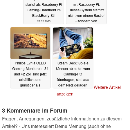
startet als Raspberry Pi
mit Raspberry Pi:
Gaming-Handheld im
Dieses System stammt
BlackBerry-Stil
nicht von einem Bastler
- sondern von
28.02.2023
Vodafone
22.02.2023
Philips Evnia OLED
Steam Deck: Spiele
Gaming-Monitore in 34
können ab sofort vom
und 42 Zoll sind jetzt
Gaming-PC
erhältlich, und
übertragen, statt aus
günstiger als
dem Netz geladen
Weitere Artikel
angekündigt
werden
20.02.2023
20.02.2023
anzeigen
3 Kommentare im Forum
Fragen, Anregungen, zusätzliche Informationen zu diesem
Artikel? - Uns interessiert Deine Meinung (auch ohne