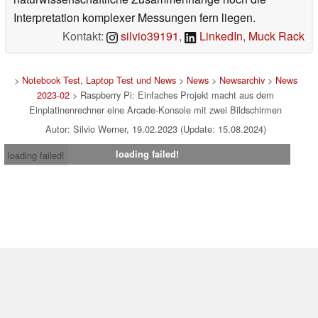
Interpretation komplexer Messungen fern liegen.
Kontakt:
silvio39191
,
LinkedIn
,
Muck Rack
>
Notebook Test, Laptop Test und News
>
News
>
Newsarchiv
>
News
2023-02
> Raspberry Pi: Einfaches Projekt macht aus dem
Einplatinenrechner eine Arcade-Konsole mit zwei Bildschirmen
Autor: Silvio Werner, 19.02.2023 (Update: 15.08.2024)
loading failed!
loading failed!
Impressum
|
Team
|
Datenschutz
|
Kontakt
|
Cookie
Einstellungen
| 08.08.2026 12:18
* Beim Kauf über einen Affiliate-Link kann Notebookcheck eine Vergütung