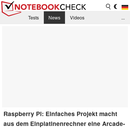
Tests
News
Videos
...
Benchmarks & Tech
Externe Tests
Kaufberatung
Deals
Suche
Jobs
Forum
Raspberry Pi: Einfaches Projekt macht
aus dem Einplatinenrechner eine Arcade-