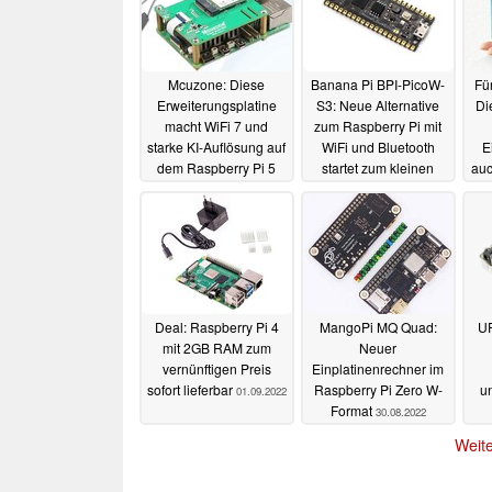
Mcuzone: Diese
Banana Pi BPI-PicoW-
Fü
Erweiterungsplatine
S3: Neue Alternative
Di
macht WiFi 7 und
zum Raspberry Pi mit
starke KI-Auflösung auf
WiFi und Bluetooth
E
dem Raspberry Pi 5
startet zum kleinen
au
möglich
Preis
03.02.2024
01.10.2022
Deal: Raspberry Pi 4
MangoPi MQ Quad:
UP
mit 2GB RAM zum
Neuer
vernünftigen Preis
Einplatinenrechner im
sofort lieferbar
Raspberry Pi Zero W-
un
01.09.2022
Format
30.08.2022
Weite