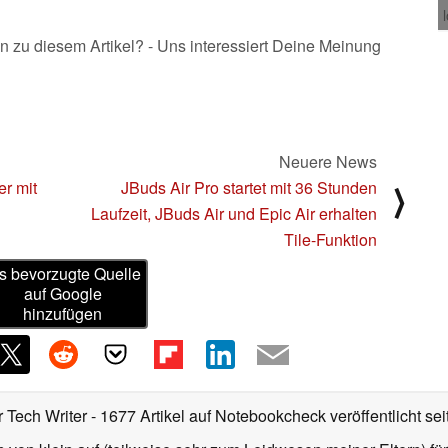
n zu diesem Artikel? - Uns interessiert Deine Meinung
Neuere News
r mit
JBuds Air Pro startet mit 36 Stunden
⟩
Laufzeit, JBuds Air und Epic Air erhalten
Tile-Funktion
s bevorzugte Quelle
auf Google
hinzufügen
r Tech Writer
- 1677 Artikel auf Notebookcheck veröffentlicht
sei