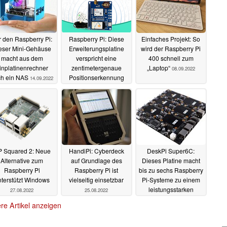
r den Raspberry Pi:
Raspberry Pi: Diese
Einfaches Projekt: So
eser Mini-Gehäuse
Erweiterungsplatine
wird der Raspberry Pi
macht aus dem
verspricht eine
400 schnell zum
inplatinenrechner
zentimetergenaue
„Laptop“
08.09.2022
ch ein NAS
Positionserkennung
14.09.2022
11.09.2022
 Squared 2: Neue
HandiPi: Cyberdeck
DeskPi Super6C:
Alternative zum
auf Grundlage des
Dieses Platine macht
Raspberry Pi
Raspberry Pi ist
bis zu sechs Raspberry
terstützt Windows
vielseitig einsetzbar
Pi-Systeme zu einem
leistungsstarken
27.08.2022
25.08.2022
Cluster
24.08.2022
re Artikel anzeigen