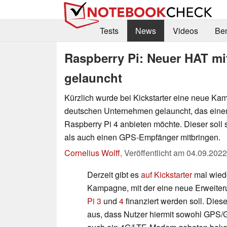
Tests
News
Videos
Be
Raspberry Pi: Neuer HAT mi
gelauncht
Kürzlich wurde bei Kickstarter eine neue K
deutschen Unternehmen gelauncht, das eine
Raspberry Pi 4 anbieten möchte. Dieser sol
als auch einen GPS-Empfänger mitbringen.
Cornelius Wolff
,
Veröffentlicht am
04.09.2022
Derzeit gibt es
auf Kickstarter
mal wiede
Kampagne, mit der eine neue Erweiter
Pi 3
und
4
finanziert werden soll. Dies
aus, dass Nutzer hiermit sowohl GPS