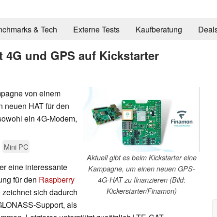
nchmarks & Tech
Externe Tests
Kaufberatung
Deal
t 4G und GPS auf Kickstarter
ampagne von einem
n neuen HAT für den
l sowohl ein 4G-Modem,
Mini PC
Aktuell gibt es beim Kickstarter eine
r eine interessante
Kampagne, um einen neuen GPS-
ung für den
Raspberry
4G-HAT zu finanzieren (Bild:
Kickerstarter/Finamon)
e zeichnet sich dadurch
/GLONASS-Support, als