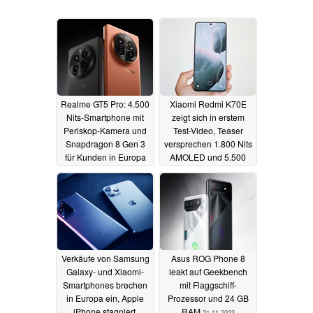
Realme GT5 Pro: 4.500
Xiaomi Redmi K70E
Nits-Smartphone mit
zeigt sich in erstem
Periskop-Kamera und
Test-Video, Teaser
Snapdragon 8 Gen 3
versprechen 1.800 Nits
für Kunden in Europa
AMOLED und 5.500
verfügbar - über
mAh Akku
22.11.2023
Spezial-Händler
30.12.2023
Verkäufe von Samsung
Asus ROG Phone 8
Galaxy- und Xiaomi-
leakt auf Geekbench
Smartphones brechen
mit Flaggschiff-
in Europa ein, Apple
Prozessor und 24 GB
iPhone stagniert,
RAM
21.11.2023