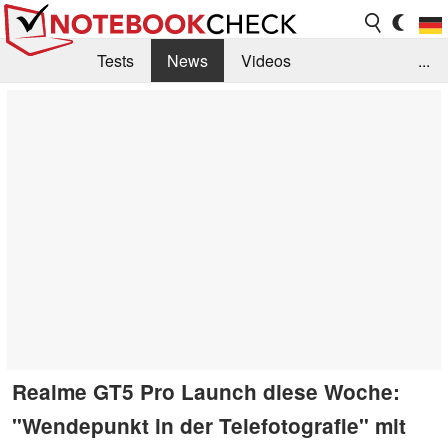
Tests
News
Videos
...
Benchmarks & Tech
Externe Tests
Kaufberatung
Deals
Suche
Jobs
Forum
Realme GT5 Pro Launch diese Woche:
"Wendepunkt in der Telefotografie" mit