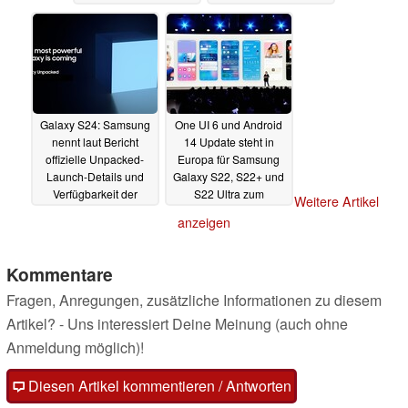
sowie 1 Zoll Sensor
lösen
20.11.2023
20.11.2023
Galaxy S24: Samsung
One UI 6 und Android
nennt laut Bericht
14 Update steht in
offizielle Unpacked-
Europa für Samsung
Launch-Details und
Galaxy S22, S22+ und
Verfügbarkeit der
S22 Ultra zum
Weitere Artikel
Galaxy S23 Nachfolger
Download bereit
anzeigen
20.11.2023
20.11.2023
Kommentare
Fragen, Anregungen, zusätzliche Informationen zu diesem
Artikel? - Uns interessiert Deine Meinung (auch ohne
Anmeldung möglich)!
Diesen Artikel kommentieren / Antworten