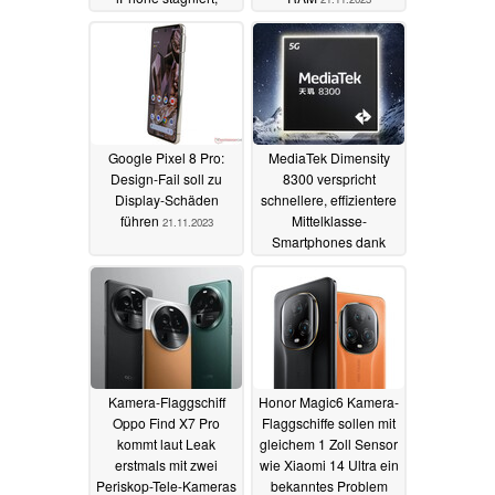
Honor gewinnt
21.11.2023
Google Pixel 8 Pro:
MediaTek Dimensity
Design-Fail soll zu
8300 verspricht
Display-Schäden
schnellere, effizientere
führen
Mittelklasse-
21.11.2023
Smartphones dank
Cortex-A715 und 4 nm
21.11.2023
Kamera-Flaggschiff
Honor Magic6 Kamera-
Oppo Find X7 Pro
Flaggschiffe sollen mit
kommt laut Leak
gleichem 1 Zoll Sensor
erstmals mit zwei
wie Xiaomi 14 Ultra ein
Periskop-Tele-Kameras
bekanntes Problem