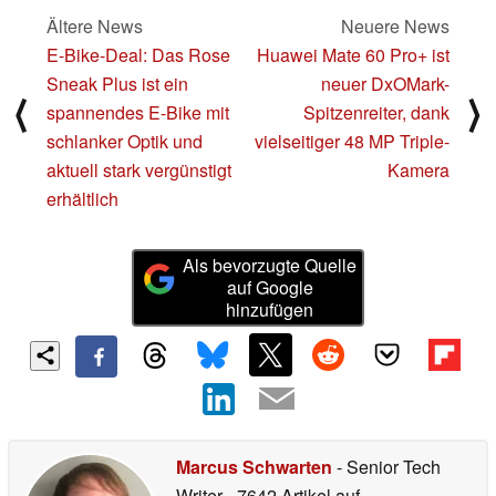
Ältere News
Neuere News
E-Bike-Deal: Das Rose
Huawei Mate 60 Pro+ ist
Sneak Plus ist ein
neuer DxOMark-
⟨
⟩
spannendes E-Bike mit
Spitzenreiter, dank
schlanker Optik und
vielseitiger 48 MP Triple-
aktuell stark vergünstigt
Kamera
erhältlich
Als bevorzugte Quelle
auf Google
hinzufügen
Marcus Schwarten
- Senior Tech
Writer
- 7642 Artikel auf