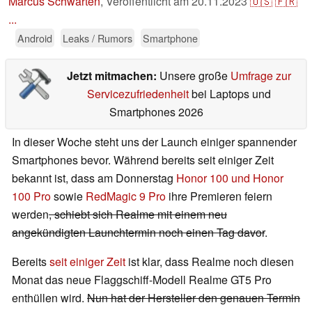
Marcus Schwarten
,
Veröffentlicht am
20.11.2023
🇺🇸
🇫🇷
...
Android
Leaks / Rumors
Smartphone
Jetzt mitmachen:
Unsere große
Umfrage zur
Servicezufriedenheit
bei Laptops und
Smartphones 2026
In dieser Woche steht uns der Launch einiger spannender
Smartphones bevor. Während bereits seit einiger Zeit
bekannt ist, dass am Donnerstag
Honor 100 und Honor
100 Pro
sowie
RedMagic 9 Pro
ihre Premieren feiern
werden
, schiebt sich Realme mit einem neu
angekündigten Launchtermin noch einen Tag davor
.
Bereits
seit einiger Zeit
ist klar, dass Realme noch diesen
Monat das neue Flaggschiff-Modell Realme GT5 Pro
enthüllen wird.
Nun hat der Hersteller den genauen Termin