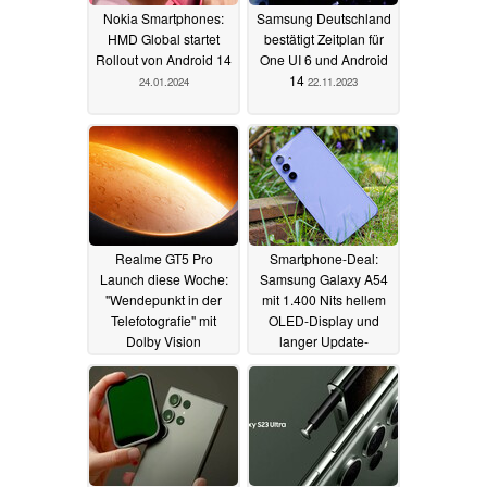
Nokia Smartphones:
Samsung Deutschland
HMD Global startet
bestätigt Zeitplan für
Rollout von Android 14
One UI 6 und Android
14
24.01.2024
22.11.2023
Realme GT5 Pro
Smartphone-Deal:
Launch diese Woche:
Samsung Galaxy A54
"Wendepunkt in der
mit 1.400 Nits hellem
Telefotografie" mit
OLED-Display und
Dolby Vision
langer Update-
Teleaufnahmen
Garantie zum
Spitzenpreis
20.11.2023
17.11.2023