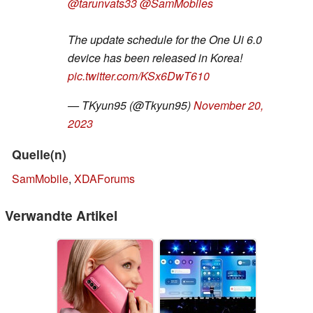
@tarunvats33
@SamMobiles
The update schedule for the One Ui 6.0
device has been released in Korea!
pic.twitter.com/KSx6DwT610
— TKyun95 (@Tkyun95)
November 20,
2023
Quelle(n)
SamMobile
,
XDAForums
Verwandte Artikel