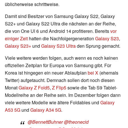
üblicherweise schrittweise.
Damit sind Besitzer von Samsung Galaxy S22, Galaxy
S22+ und Galaxy S22 Ultra die nächsten an der Reihe,
die von One UI 6 und Android 14 profitieren. Bereits
vor
einiger Zeit
hatten die Nachfolgergeneration
Galaxy S23
,
Galaxy S23+
und
Galaxy S23 Ultra
den Sprung gemacht.
Viele weitere werden folgen, auch wenn es noch keinen
offiziellen Zeitplan für Europa von Samsung gibt. Für
Korea ist hingegen ein neuer Ablaufplan
bei X
(ehemals
Twitter) aufgetaucht. Demnach sollen dort noch diesen
Monat
Galaxy Z Fold5
,
Z Flip5
sowie die Tab S9 Tablet-
Modellreihe an der Reihe sein. Im Dezember folgen dann
viele weitere Modelle wie ältere Foldables und
Galaxy
A53 5G
und
Galaxy A34 5G
.
@BennettBuhner
@theonecid