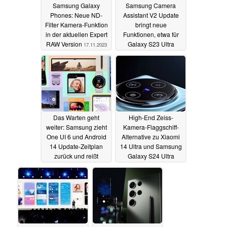
Samsung Galaxy
Samsung Camera
Phones: Neue ND-
Assistant V2 Update
Filter Kamera-Funktion
bringt neue
in der aktuellen Expert
Funktionen, etwa für
RAW Version
Galaxy S23 Ultra
17.11.2023
17.11.2023
Das Warten geht
High-End Zeiss-
weiter: Samsung zieht
Kamera-Flaggschiff-
One UI 6 und Android
Alternative zu Xiaomi
14 Update-Zeitplan
14 Ultra und Samsung
zurück und reißt
Galaxy S24 Ultra
angekündigte Termine
kommt 2024 von Vivo
16.11.2023
15.11.2023