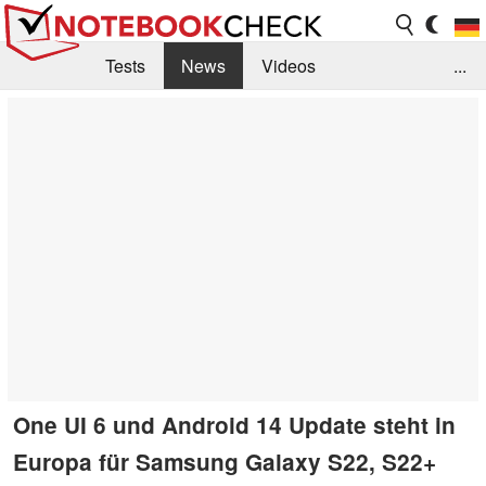
Tests
News
Videos
...
Benchmarks & Tech
Externe Tests
Kaufberatung
Deals
Suche
Jobs
Forum
One UI 6 und Android 14 Update steht in
Europa für Samsung Galaxy S22, S22+