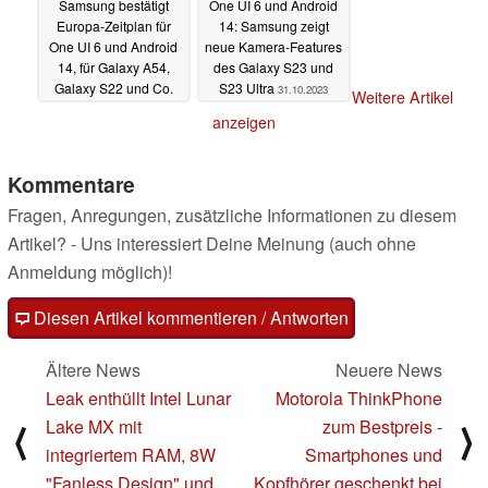
Samsung bestätigt
One UI 6 und Android
Europa-Zeitplan für
14: Samsung zeigt
One UI 6 und Android
neue Kamera-Features
14, für Galaxy A54,
des Galaxy S23 und
Galaxy S22 und Co.
S23 Ultra
31.10.2023
Weitere Artikel
13.11.2023
anzeigen
Kommentare
Fragen, Anregungen, zusätzliche Informationen zu diesem
Artikel? - Uns interessiert Deine Meinung (auch ohne
Anmeldung möglich)!
Diesen Artikel kommentieren / Antworten
Ältere News
Neuere News
Leak enthüllt Intel Lunar
Motorola ThinkPhone
Lake MX mit
zum Bestpreis -
⟨
⟩
integriertem RAM, 8W
Smartphones und
"Fanless Design" und
Kopfhörer geschenkt bei