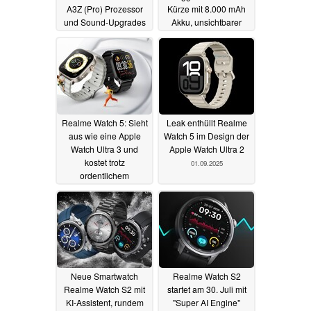
A3Z (Pro) Prozessor
Kürze mit 8.000 mAh
und Sound-Upgrades
Akku, unsichtbarer
Selfie-Kamera und
30.09.2025
Lüfter
29.09.2025
Realme Watch 5: Sieht
Leak enthüllt Realme
aus wie eine Apple
Watch 5 im Design der
Watch Ultra 3 und
Apple Watch Ultra 2
kostet trotz
01.09.2025
ordentlichem
Funktionsumfang keine
50 Euro
14.09.2025
Neue Smartwatch
Realme Watch S2
Realme Watch S2 mit
startet am 30. Juli mit
KI-Assistent, rundem
"Super AI Engine"