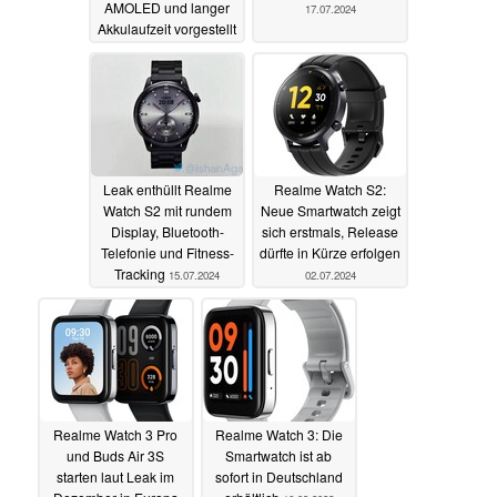
AMOLED und langer
17.07.2024
Akkulaufzeit vorgestellt
30.07.2024
Leak enthüllt Realme
Realme Watch S2:
Watch S2 mit rundem
Neue Smartwatch zeigt
Display, Bluetooth-
sich erstmals, Release
Telefonie und Fitness-
dürfte in Kürze erfolgen
Tracking
15.07.2024
02.07.2024
Realme Watch 3 Pro
Realme Watch 3: Die
und Buds Air 3S
Smartwatch ist ab
starten laut Leak im
sofort in Deutschland