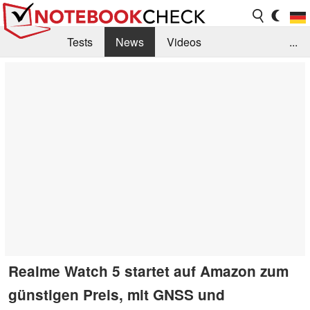
Tests
News
Videos
...
Benchmarks & Tech
Externe Tests
Kaufberatung
Deals
Suche
Jobs
Forum
Realme Watch 5 startet auf Amazon zum
günstigen Preis, mit GNSS und