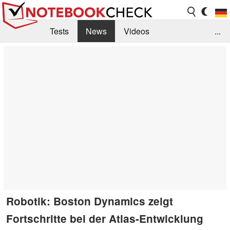
Tests
News
Videos
...
Benchmarks & Tech
Externe Tests
Kaufberatung
Deals
Suche
Jobs
Forum
Robotik: Boston Dynamics zeigt
Fortschritte bei der Atlas-Entwicklung