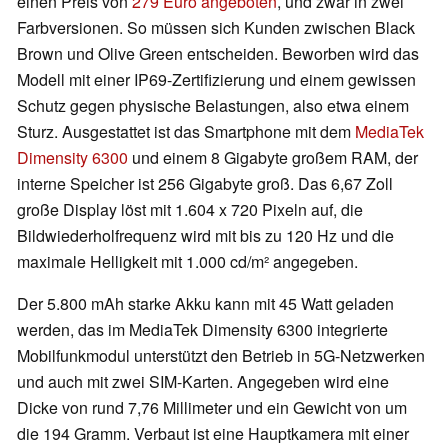
einen Preis von
279 Euro angeboten
, und zwar in zwei
Farbversionen. So müssen sich Kunden zwischen Black
Brown und Olive Green entscheiden. Beworben wird das
Modell mit einer IP69-Zertifizierung und einem gewissen
Schutz gegen physische Belastungen, also etwa einem
Sturz. Ausgestattet ist das Smartphone mit dem
MediaTek
Dimensity 6300
und einem 8 Gigabyte großem RAM, der
interne Speicher ist 256 Gigabyte groß. Das 6,67 Zoll
große Display löst mit 1.604 x 720 Pixeln auf, die
Bildwiederholfrequenz wird mit bis zu 120 Hz und die
maximale Helligkeit mit 1.000 cd/m² angegeben.
Der 5.800 mAh starke Akku kann mit 45 Watt geladen
werden, das im MediaTek Dimensity 6300 integrierte
Mobilfunkmodul unterstützt den Betrieb in 5G-Netzwerken
und auch mit zwei SIM-Karten. Angegeben wird eine
Dicke von rund 7,76 Millimeter und ein Gewicht von um
die 194 Gramm. Verbaut ist eine Hauptkamera mit einer