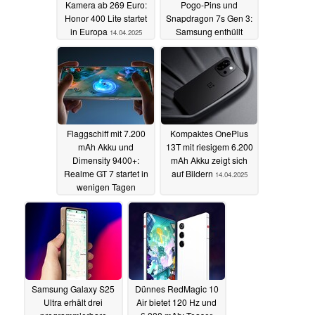
Kamera ab 269 Euro:
Pogo-Pins und
Honor 400 Lite startet
Snapdragon 7s Gen 3:
in Europa
Samsung enthüllt
14.04.2025
Galaxy XCover 7 Pro
14.04.2025
Flaggschiff mit 7.200
Kompaktes OnePlus
mAh Akku und
13T mit riesigem 6.200
Dimensity 9400+:
mAh Akku zeigt sich
Realme GT 7 startet in
auf Bildern
14.04.2025
wenigen Tagen
14.04.2025
Samsung Galaxy S25
Dünnes RedMagic 10
Ultra erhält drei
Air bietet 120 Hz und