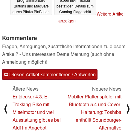
programmierbare
6.000 mAh: Teaser
Buttons und MagSafe
bestätigen Details zum
durch Pitaka PinButton
Gaming-Flaggschiff
Weitere Artikel
Hülle
13.04.2025
13.04.2025
anzeigen
Kommentare
Fragen, Anregungen, zusätzliche Informationen zu diesem
Artikel? - Uns interessiert Deine Meinung (auch ohne
Anmeldung möglich)!
Diesen Artikel kommentieren / Antworten
Ältere News
Neuere News
Entdecker 4.3: E-
Mobiler Plattenspieler mit
Trekking-Bike mit
Bluetooth 5.4 und Cover-
⟨
⟩
Mittelmotor und viel
Halterung: Toshiba
Ausstattung gibt es bei
enthüllt Soundburger-
Aldi im Angebot
Alternative