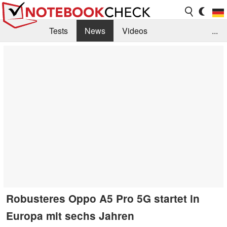
Tests
News
Videos
...
Benchmarks & Tech
Externe Tests
Kaufberatung
Deals
Suche
Jobs
Forum
Robusteres Oppo A5 Pro 5G startet in
Europa mit sechs Jahren