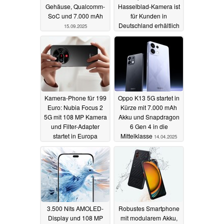
Gehäuse, Qualcomm-
Hasselblad-Kamera ist
SoC und 7.000 mAh
für Kunden in
Deutschland erhältlich
15.09.2025
22.04.2025
Kamera-Phone für 199
Oppo K13 5G startet in
Euro: Nubia Focus 2
Kürze mit 7.000 mAh
5G mit 108 MP Kamera
Akku und Snapdragon
und Filter-Adapter
6 Gen 4 in die
startet in Europa
Mittelklasse
14.04.2025
15.04.2025
3.500 Nits AMOLED-
Robustes Smartphone
Display und 108 MP
mit modularem Akku,