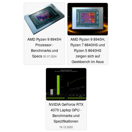
AMD Ryzen 9 8945H
AMD Ryzen 9 8940H,
Prozessor -
Ryzen 7 8840HS und
Benchmarks und
Ryzen 5 8640HS
Specs
zeigen sich auf
02.07.2024
Geekbench im Asus
TUF Gaming A15
28.11.2023
NVIDIA GeForce RTX
4070 Laptop GPU -
Benchmarks und
Spezifikationen
19.12.2022