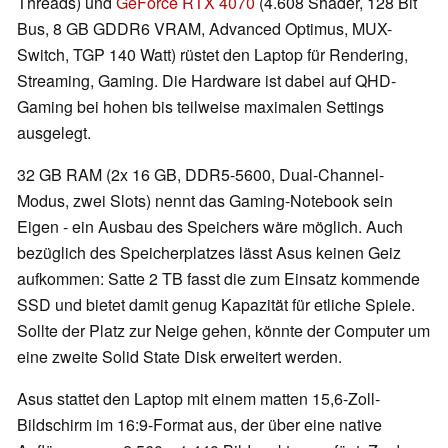
Threads) und
GeForce RTX 4070
(4.608 Shader, 128 Bit
Bus, 8 GB GDDR6 VRAM, Advanced Optimus, MUX-
Switch, TGP 140 Watt) rüstet den Laptop für Rendering,
Streaming, Gaming. Die Hardware ist dabei auf QHD-
Gaming bei hohen bis teilweise maximalen Settings
ausgelegt.
32 GB RAM (2x 16 GB, DDR5-5600, Dual-Channel-
Modus, zwei Slots) nennt das Gaming-Notebook sein
Eigen - ein Ausbau des Speichers wäre möglich. Auch
bezüglich des Speicherplatzes lässt Asus keinen Geiz
aufkommen: Satte 2 TB fasst die zum Einsatz kommende
SSD und bietet damit genug Kapazität für etliche Spiele.
Sollte der Platz zur Neige gehen, könnte der Computer um
eine zweite Solid State Disk erweitert werden.
Asus stattet den Laptop mit einem matten 15,6-Zoll-
Bildschirm im 16:9-Format aus, der über eine native