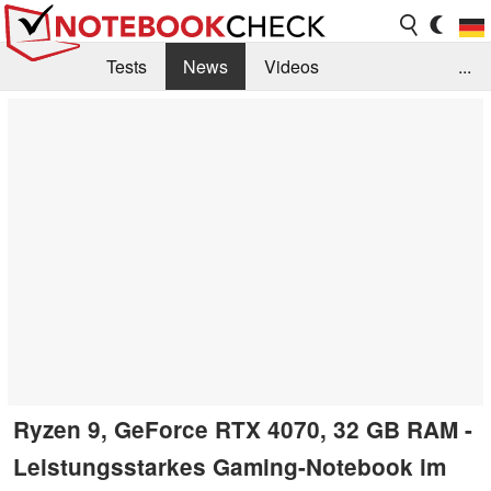
Tests
News
Videos
...
Benchmarks & Tech
Externe Tests
Kaufberatung
Deals
Suche
Jobs
Forum
Ryzen 9, GeForce RTX 4070, 32 GB RAM -
Leistungsstarkes Gaming-Notebook im