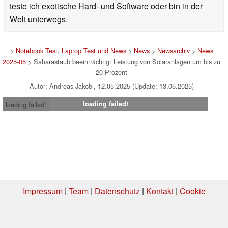
teste ich exotische Hard- und Software oder bin in der
Welt unterwegs.
>
Notebook Test, Laptop Test und News
>
News
>
Newsarchiv
>
News
2025-05
> Saharastaub beeinträchtigt Leistung von Solaranlagen um bis zu
20 Prozent
Autor: Andreas Jakobi, 12.05.2025 (Update: 13.05.2025)
loading failed!
loading failed!
Impressum
|
Team
|
Datenschutz
|
Kontakt
|
Cookie
Einstellungen
| 06.08.2026 13:28
* Beim Kauf über einen Affiliate-Link kann Notebookcheck eine Vergütung
erhalten. Vielen Dank für Ihre Unterstützung!.