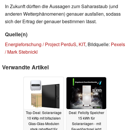
In Zukunft dürften die Aussagen zum Saharastaub (und
anderen Wetterphänomenen) genauer ausfallen, sodass
sich der Ertrag der genauer bestimmen lässt.
Quelle(n)
Energieforschung / Project PerduS
,
KIT
, Bildquelle:
Pexels
/ Mark Stebnickl
Verwandte Artikel
Top-Deal: Solaranlage
Deal: Felicity Speicher
10 kWp mit bifazialen
15 kWh für
Glas-Glas-Modulen
Solaranlagen - mit
stark rabattiert für
Feuerlöschgel jetzt