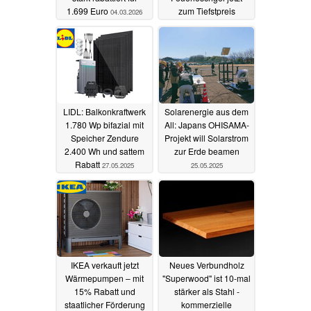
1.699 Euro
zum Tiefstpreis
04.03.2026
30.06.2025
LIDL: Balkonkraftwerk
Solarenergie aus dem
1.780 Wp bifazial mit
All: Japans OHISAMA-
Speicher Zendure
Projekt will Solarstrom
2.400 Wh und sattem
zur Erde beamen
Rabatt
27.05.2025
25.05.2025
IKEA verkauft jetzt
Neues Verbundholz
Wärmepumpen – mit
"Superwood" ist 10-mal
15% Rabatt und
stärker als Stahl -
staatlicher Förderung
kommerzielle