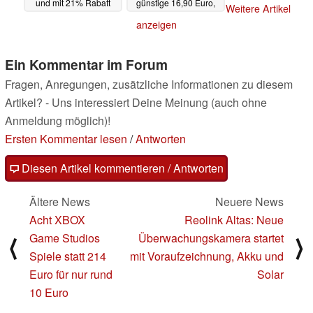
und mit 21% Rabatt
günstige 16,90 Euro,
Weitere Artikel
erhältlich
befristet
13.05.2025
08.05.2025
anzeigen
Ein Kommentar im Forum
Fragen, Anregungen, zusätzliche Informationen zu diesem
Artikel? - Uns interessiert Deine Meinung (auch ohne
Anmeldung möglich)!
Ersten Kommentar lesen
/
Antworten
Diesen Artikel kommentieren / Antworten
Ältere News
Neuere News
Acht XBOX
Reolink Altas: Neue
Game Studios
Überwachungskamera startet
⟨
⟩
Spiele statt 214
mit Voraufzeichnung, Akku und
Euro für nur rund
Solar
10 Euro