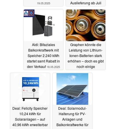
Auslieferung ab Juli
19.05.2025
18.05.2025
Aldi: Bifaziales
Graphen könnte die
Balkonkraftwerk mit
Leistung von Lithium-
Speicher 2.240 kWh
Ionen-Batterien stark
startet samt Rabatt in
erhöhen – doch es gibt
den Verkauf
noch einige
18.05.2025
Hindernisse
14.05.2025
Deal: Felicity Speicher
Deal: Solarmodul-
10,24 kWh für
Halterung für PV-
Solaranlagen – auf
Anlagen und
40,96 kWh erweiterbar
Balkonkraftwerke für