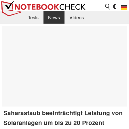
Tests
News
Videos
...
Benchmarks & Tech
Externe Tests
Kaufberatung
Deals
Suche
Jobs
Forum
Saharastaub beeinträchtigt Leistung von
Solaranlagen um bis zu 20 Prozent