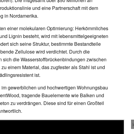
toren). Die insgesamt über $50 Millionen an
roduktionslinie und eine Partnerschaft mit dem
ung in Nordamerika.
ten einer molekularen Optimierung: Herkömmliches
und Lignin besteht, wird mit lebensmittelgeeigneten
ert sich seine Struktur, bestimmte Bestandteile
ibende Zellulose wird verdichtet. Durch die
n sich die Wasserstoffbrückenbindungen zwischen
zu einem Material, das zugfester als Stahl ist und
dlingsresistent ist.
n im gewerblichen und hochwertigen Wohnungsbau
InventWood, tragende Bauelemente wie Balken und
ton zu verdrängen. Diese sind für einen Großteil
ntwortlich.