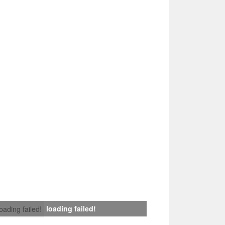
loading failed!
loading failed!