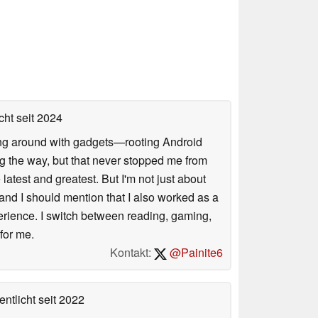
cht
seit 2024
ssing around with gadgets—rooting Android
g the way, but that never stopped me from
latest and greatest. But I'm not just about
 and I should mention that I also worked as a
xperience. I switch between reading, gaming,
 for me.
Kontakt:
@Painite6
entlicht
seit 2022