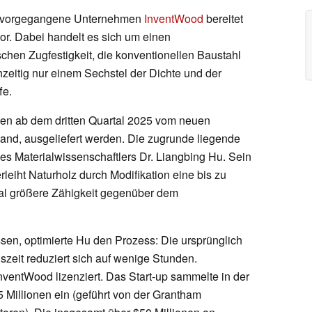
hervorgegangene Unternehmen
InventWood
bereitet
r. Dabei handelt es sich um einen
schen Zugfestigkeit, die konventionellen Baustahl
hzeitig nur einem Sechstel der Dichte und der
fe.
len ab dem dritten Quartal 2025 vom neuen
land, ausgeliefert werden. Die zugrunde liegende
es Materialwissenschaftlers Dr. Liangbing Hu. Sein
leiht Naturholz durch Modifikation eine bis zu
al größere Zähigkeit gegenüber dem
sen, optimierte Hu den Prozess: Die ursprünglich
zeit reduziert sich auf wenige Stunden.
ventWood lizenziert. Das Start-up sammelte in der
 Millionen ein (geführt von der Grantham