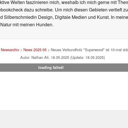
iktive Welten faszinieren mich, weshalb ich mich gerne mit T
ebookcheck dazu schreibe. Um mich diesen Gebieten vertieft zu
nd Silberschmiedin Design, Digitale Medien und Kunst. In mein
er Natur mit meinen Hunden.
>
Newsarchiv
>
News 2025-05
> Neues Verbundholz "Superwood" ist 10-mal stärk
Autor: Nathan Ali, 18.05.2025 (Update: 18.05.2025)
loading failed!
um
|
Team
|
Datenschutz
|
Kontakt
|
Cookie Einstellungen
| 31.07
en Affiliate-Link kann Notebookcheck eine Vergütung erhalten. Vielen Dank für