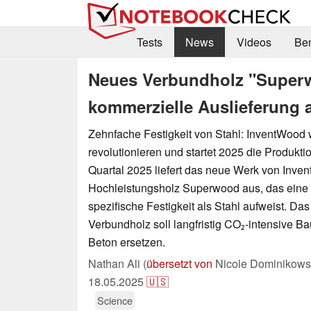
Tests
News
Videos
Be
Neues Verbundholz "Superwoo
kommerzielle Auslieferung a
Zehnfache Festigkeit von Stahl: InventWood
revolutionieren und startet 2025 die Produkti
Quartal 2025 liefert das neue Werk von Inve
Hochleistungsholz Superwood aus, das eine
spezifische Festigkeit als Stahl aufweist. Das
Verbundholz soll langfristig CO₂-intensive Ba
Beton ersetzen.
Nathan Ali (
übersetzt von
Nicole Dominikows
18.05.2025
🇺🇸
Science