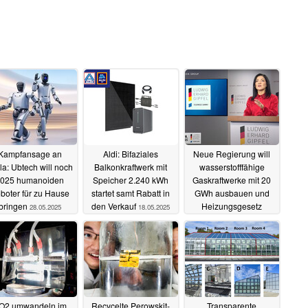
Kampfansage an
Aldi: Bifaziales
Neue Regierung will
la: Ubtech will noch
Balkonkraftwerk mit
wasserstofffähige
025 humanoiden
Speicher 2.240 kWh
Gaskraftwerke mit 20
boter für zu Hause
startet samt Rabatt in
GWh ausbauen und
bringen
den Verkauf
Heizungsgesetz
28.05.2025
18.05.2025
abschaffen
15.05.2025
O2 umwandeln im
Recycelte Perowskit-
Transparente