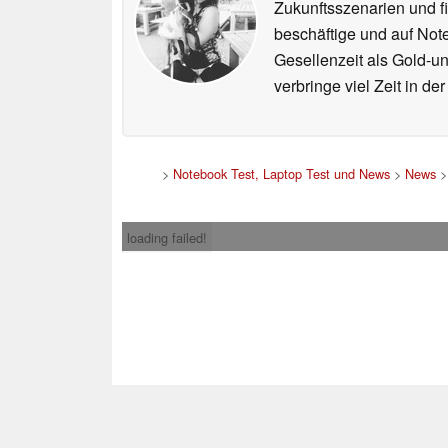
Zukunftsszenarien und f
beschäftige und auf Not
Gesellenzeit als Gold-u
verbringe viel Zeit in d
>
Notebook Test, Laptop Test und News
>
News
loading failed!
Impress
* Beim Kauf über ein