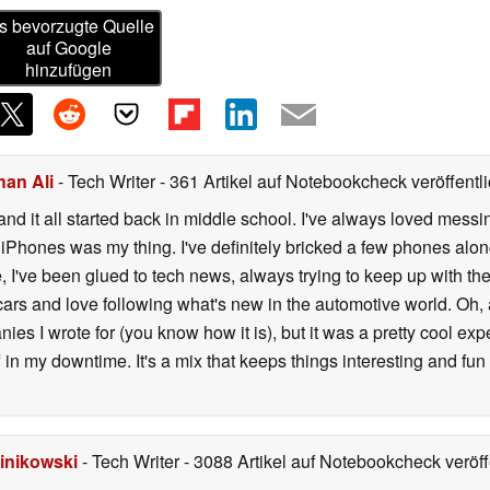
s bevorzugte Quelle
auf Google
hinzufügen
han Ali
- Tech Writer
- 361 Artikel auf Notebookcheck veröffentli
, and it all started back in middle school. I've always loved me
iPhones was my thing. I've definitely bricked a few phones alon
, I've been glued to tech news, always trying to keep up with the 
o cars and love following what's new in the automotive world. Oh,
nies I wrote for (you know how it is), but it was a pretty cool e
 in my downtime. It's a mix that keeps things interesting and fun
inikowski
- Tech Writer
- 3088 Artikel auf Notebookcheck veröff