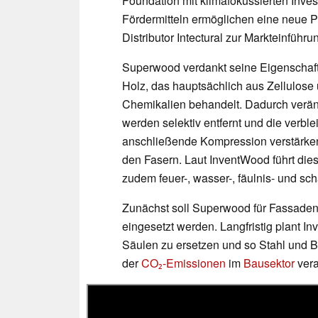
Foundation mit klimafokussierten Inves
Fördermitteln ermöglichen eine neue P
Distributor Intectural zur Markteinführ
Superwood verdankt seine Eigenschaf
Holz, das hauptsächlich aus Zellulose 
Chemikalien behandelt. Dadurch veränd
werden selektiv entfernt und die verble
anschließende Kompression verstärke
den Fasern. Laut InventWood führt dies 
zudem feuer-, wasser-, fäulnis- und schä
Zunächst soll Superwood für Fassade
eingesetzt werden. Langfristig plant 
Säulen zu ersetzen und so Stahl und Be
der
CO₂-Emissionen
im
Bausektor
vera