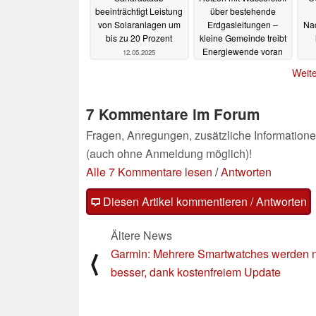
beeinträchtigt Leistung
über bestehende
von Solaranlagen um
Erdgasleitungen –
Nac
bis zu 20 Prozent
kleine Gemeinde treibt
Energiewende voran
12.05.2025
08.04.2025
Weite
7 Kommentare im Forum
Fragen, Anregungen, zusätzliche Informatione
(auch ohne Anmeldung möglich)!
Alle 7 Kommentare lesen
/
Antworten
Diesen Artikel kommentieren / Antworten
Ältere News
Garmin: Mehrere Smartwatches werden 
⟨
besser, dank kostenfreiem Update