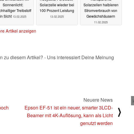
Sonnenlicht:
Solarzelle wieder bei
Solarzellen halbieren
hhaltiger Treibstoff
100 Prozent Leistung
Stromverbrauch von
in Sicht
Gewächshäusern
13.02.2025
13.02.2025
11.02.2025
re Artikel anzeigen
n zu diesem Artikel? - Uns interessiert Deine Meinung
Neuere News
noch
Epson EF-51 ist ein neuer, smarter 3LCD-
⟩
Beamer mit 4K-Auflösung, kann als Licht
genutzt werden