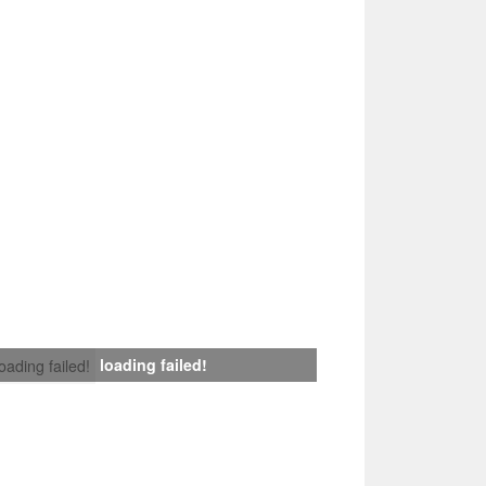
loading failed!
loading failed!