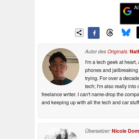
Al
Autor des
Originals
:
Nat
I'm a tech geek at heart
phones and jailbreaking 
trying. For over a decade
tech; I'm also really int
freelance writer. I can't name-drop the compa
and keeping up with all the tech and car stuff
Übersetzer:
Nicole Dom