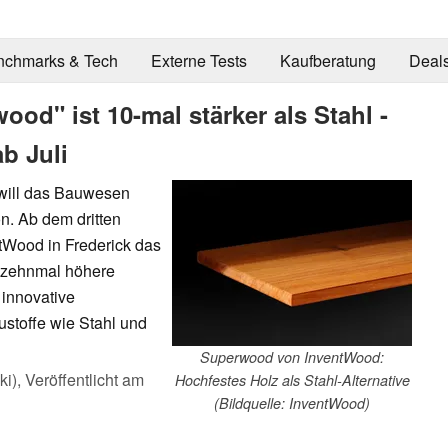
nchmarks & Tech
Externe Tests
Kaufberatung
Deal
d" ist 10-mal stärker als Stahl -
b Juli
 will das Bauwesen
on. Ab dem dritten
ntWood in Frederick das
 zehnmal höhere
 innovative
ustoffe wie Stahl und
Superwood von InventWood:
ki),
Veröffentlicht am
Hochfestes Holz als Stahl-Alternative
(Bildquelle: InventWood)