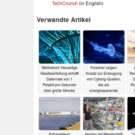
TechCrunch
(in English)
Verwandte Artikel
Weltrekord: Neuartige
Forscher zeigen
Glasfaserleitung schafft
Ansatz zur Erzeugung
Tes
Datenrate von 1
von Cyborg-Quallen,
2
Petabit pro Sekunde
die als
Ro
über große Strecke
energiesparende
Meeressonden
03.06.2025
eingesetzt werden
könnten
02.06.2025
Saharastaub
Heizen mit Wasserstoff
C