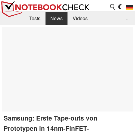
Tests
News
Videos
...
Benchmarks & Tech
Externe Tests
Kaufberatung
Deals
Suche
Jobs
Forum
Samsung: Erste Tape-outs von
Prototypen in 14nm-FinFET-