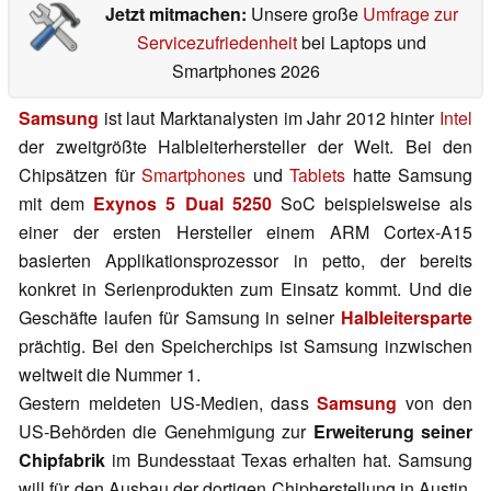
Jetzt mitmachen:
Unsere große
Umfrage zur
Servicezufriedenheit
bei Laptops und
Smartphones 2026
Samsung
ist laut Marktanalysten im Jahr 2012 hinter
Intel
der zweitgrößte Halbleiterhersteller der Welt. Bei den
Chipsätzen für
Smartphones
und
Tablets
hatte Samsung
mit dem
Exynos 5 Dual 5250
SoC beispielsweise als
einer der ersten Hersteller einem ARM Cortex-A15
basierten Applikationsprozessor in petto, der bereits
konkret in Serienprodukten zum Einsatz kommt. Und die
Geschäfte laufen für Samsung in seiner
Halbleitersparte
prächtig. Bei den Speicherchips ist Samsung inzwischen
weltweit die Nummer 1.
Gestern meldeten US-Medien, dass
Samsung
von den
US-Behörden die Genehmigung zur
Erweiterung seiner
Chipfabrik
im Bundesstaat Texas erhalten hat. Samsung
will für den Ausbau der dortigen Chipherstellung in Austin,