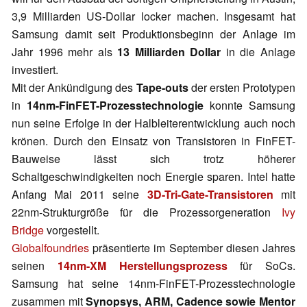
3,9 Milliarden US-Dollar locker machen. Insgesamt hat
Samsung damit seit Produktionsbeginn der Anlage im
Jahr 1996 mehr als
13 Milliarden Dollar
in die Anlage
investiert.
Mit der Ankündigung des
Tape-outs
der ersten Prototypen
in
14nm-FinFET-Prozesstechnologie
konnte Samsung
nun seine Erfolge in der Halbleiterentwicklung auch noch
krönen. Durch den Einsatz von Transistoren in FinFET-
Bauweise lässt sich trotz höherer
Schaltgeschwindigkeiten noch Energie sparen. Intel hatte
Anfang Mai 2011 seine
3D-Tri-Gate-Transistoren
mit
22nm-Strukturgröße für die Prozessorgeneration
Ivy
Bridge
vorgestellt.
Globalfoundries
präsentierte im September diesen Jahres
seinen
14nm-XM Herstellungsprozess
für SoCs.
Samsung hat seine 14nm-FinFET-Prozesstechnologie
zusammen mit
Synopsys, ARM, Cadence sowie Mentor