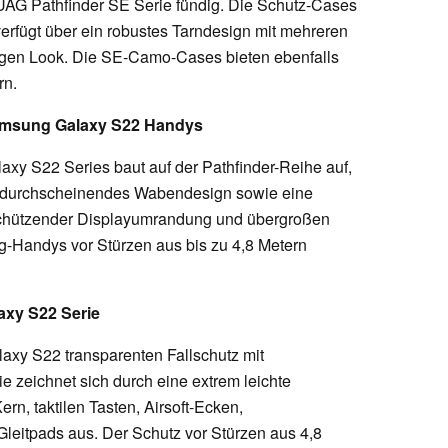
AG Pathfinder SE Serie fündig. Die Schutz-Cases
erfügt über ein robustes Tarndesign mit mehreren
tigen Look. Die SE-Camo-Cases bieten ebenfalls
rn.
Samsung Galaxy S22 Handys
xy S22 Series baut auf der Pathfinder-Reihe auf,
ges, durchscheinendes Wabendesign sowie eine
 schützender Displayumrandung und übergroßen
g-Handys vor Stürzen aus bis zu 4,8 Metern
axy S22 Serie
laxy S22 transparenten Fallschutz mit
ie zeichnet sich durch eine extrem leichte
rn, taktilen Tasten, Airsoft-Ecken,
leitpads aus. Der Schutz vor Stürzen aus 4,8