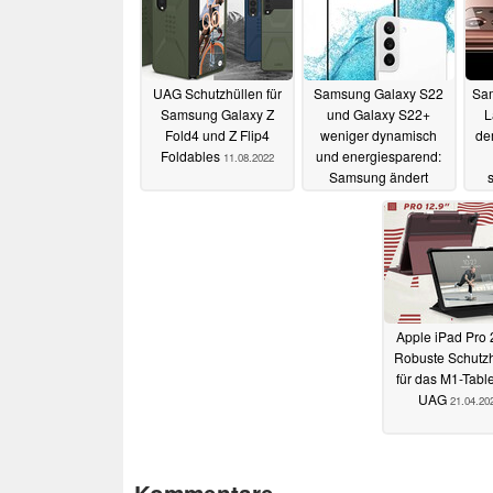
UAG Schutzhüllen für
Samsung Galaxy S22
Sam
Samsung Galaxy Z
und Galaxy S22+
L
Fold4 und Z Flip4
weniger dynamisch
de
Foldables
und energiesparend:
11.08.2022
Samsung ändert
nachträglich
Displayspecs
13.02.2022
Apple iPad Pro 
Robuste Schutzh
für das M1-Table
UAG
21.04.20