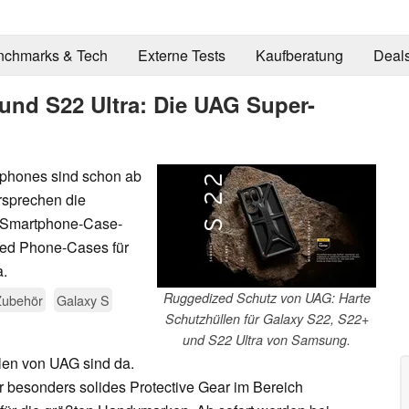
nchmarks & Tech
Externe Tests
Kaufberatung
Deal
nd S22 Ultra: Die UAG Super-
phones sind schon ab
rsprechen die
r Smartphone-Case-
zed Phone-Cases für
a.
Ruggedized Schutz von UAG: Harte
Zubehör
Galaxy S
Schutzhüllen für Galaxy S22, S22+
und S22 Ultra von Samsung.
len von UAG sind da.
r besonders solides Protective Gear im Bereich