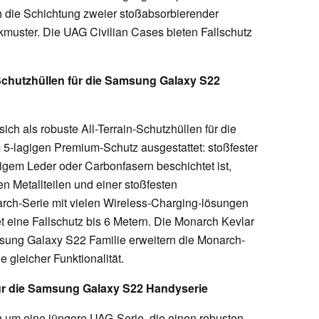
rch die Schichtung zweier stoßabsorbierender
muster. Die UAG Civilian Cases bieten Fallschutz
hutzhüllen für die Samsung Galaxy S22
ch als robuste All-Terrain-Schutzhüllen für die
 5-lagigen Premium-Schutz ausgestattet: stoßfester
gem Leder oder Carbonfasern beschichtet ist,
en Metallteilen und einer stoßfesten
ch-Serie mit vielen Wireless-Charging-lösungen
et eine Fallschutz bis 6 Metern. Die Monarch Kevlar
sung Galaxy S22 Familie erweitern die Monarch-
 gleicher Funktionalität.
ür die Samsung Galaxy S22 Handyserie
 um eine jüngere UAG-Serie, die einen robusten,