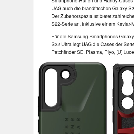
Smartphone-Hüllen und Handy-Cases f
UAG auch die brandfrischen Galaxy S
Der Zubehörspezialist bietet zahlreic
S22-Serie an, inklusive einem Kevlar-M
Für die Samsung-Smartphones Galaxy
S22 Ultra legt UAG die Cases der Serie
Patchfinder SE, Plasma, Plyo, [U] Luc