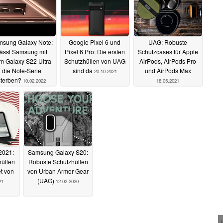
sung Galaxy Note:
Google Pixel 6 und
UAG: Robuste
ässt Samsung mit
Pixel 6 Pro: Die ersten
Schutzcases für Apple
m Galaxy S22 Ultra
Schutzhüllen von UAG
AirPods, AirPods Pro
die Note-Serie
sind da
und AirPods Max
20.10.2021
sterben?
10.02.2022
18.05.2021
2021:
Samsung Galaxy S20:
üllen
Robuste Schutzhüllen
t von
von Urban Armor Gear
(UAG)
21
12.02.2020