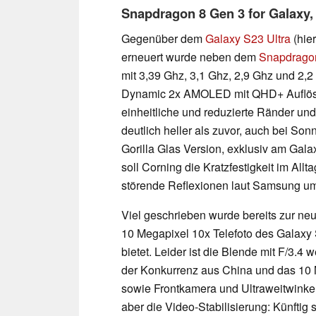
Snapdragon 8 Gen 3 for Galaxy,
Gegenüber dem
Galaxy S23 Ultra
(hie
erneuert wurde neben dem
Snapdrago
mit 3,39 Ghz, 3,1 Ghz, 2,9 Ghz und 2,2
Dynamic 2x AMOLED mit QHD+ Auflösung
einheitliche und reduzierte Ränder und
deutlich heller als zuvor, auch bei So
Gorilla Glas Version, exklusiv am Gala
soll Corning die Kratzfestigkeit im All
störende Reflexionen laut Samsung um
Viel geschrieben wurde bereits zur ne
10 Megapixel 10x Telefoto des Galaxy 
bietet. Leider ist die Blende mit F/3.4
der Konkurrenz aus China und das 10 
sowie Frontkamera und Ultraweitwinkel
aber die Video-Stabilisierung: Künfti