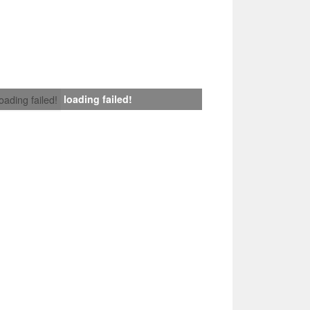
loading failed!
loading failed!