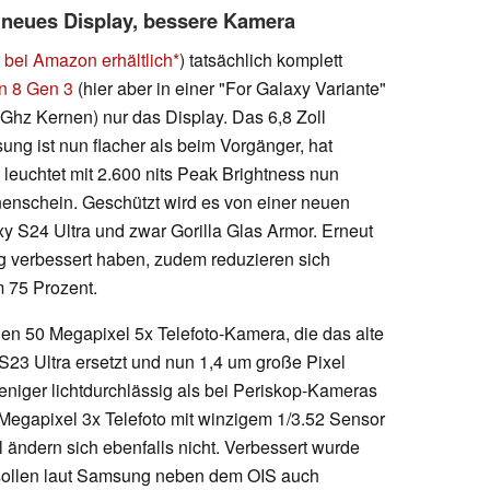
 neues Display, bessere Kamera
r
bei Amazon erhältlich
) tatsächlich komplett
n 8 Gen 3
(hier aber in einer "For Galaxy Variante"
 Ghz Kernen) nur das Display. Das 6,8 Zoll
 ist nun flacher als beim Vorgänger, hat
 leuchtet mit 2.600 nits Peak Brightness nun
nnenschein. Geschützt wird es von einer neuen
xy S24 Ultra und zwar Gorilla Glas Armor. Erneut
tag verbessert haben, zudem reduzieren sich
 75 Prozent.
uen 50 Megapixel 5x Telefoto-Kamera, die das alte
S23 Ultra ersetzt und nun 1,4 um große Pixel
 weniger lichtdurchlässig als bei Periskop-Kameras
Megapixel 3x Telefoto mit winzigem 1/3.52 Sensor
 ändern sich ebenfalls nicht. Verbessert wurde
g sollen laut Samsung neben dem OIS auch