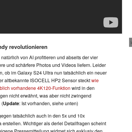
dy revolutionieren
türlich von AI profitieren und abseits der vier
re und schärfere Photos und Videos liefern. Leider
en, ob im Galaxy S24 Ultra nun tatsächlich ein neuer
r altbekannte ISOCELL HP2 Sensor steckt
wie
blich vorhandene 4K120-Funktion
wird in den
agen nicht erwähnt, was aber nicht zwingend
 (
Update
: Ist vorhanden, siehe unten)
gen tatsächlich auch in den 5x und 10x
rstellen. Wichtiger als derlei Detailfragen scheint
igene Pressemitteilung widmet sich exklusiv den