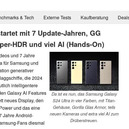
nchmarks & Tech
Externe Tests
Kaufberatung
Deal
tartet mit 7 Update-Jahren, GG
per-HDR und viel AI (Hands-On)
ideos und 7 Jahre
ra für Samsung und
tion generativer
laggschiffe, die 2024
lich intelligentere
den Galaxy AI Features
Da ist es nun, das Samsung Galaxy
tt neues Display, den
S24 Ultra in vier Farben, mit Titan-
Gehäuse, Gorilla Glas Armor, teils
l Power und das eine
neuen Kameras und extra viel AI zum
7 Jahre Android-
Drüberstreuen.
 Samsung-Fans diesmal