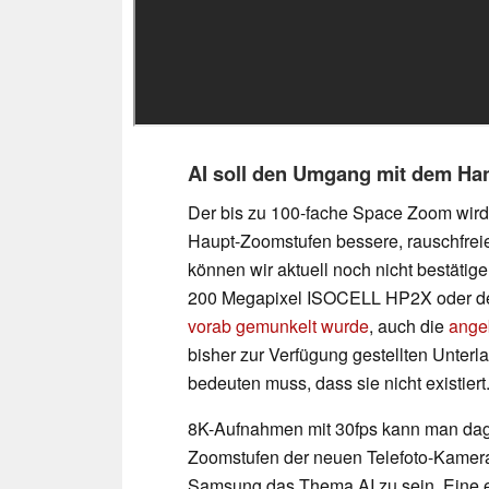
AI soll den Umgang mit dem Han
Der bis zu 100-fache Space Zoom wird na
Haupt-Zoomstufen bessere, rauschfreie
können wir aktuell noch nicht bestätig
200 Megapixel ISOCELL HP2X oder de
vorab gemunkelt wurde
, auch die
ange
bisher zur Verfügung gestellten Unterl
bedeuten muss, dass sie nicht existiert.
8K-Aufnahmen mit 30fps kann man dage
Zoomstufen der neuen Telefoto-Kamera e
Samsung das Thema AI zu sein. Eine e