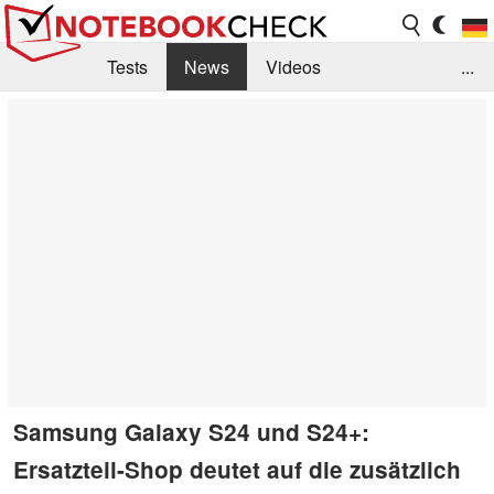
Tests
News
Videos
...
Benchmarks & Tech
Externe Tests
Kaufberatung
Deals
Suche
Jobs
Forum
Samsung Galaxy S24 und S24+:
Ersatzteil-Shop deutet auf die zusätzlich