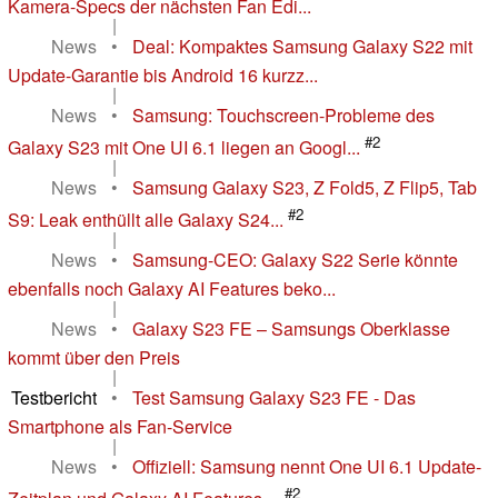
Kamera-Specs der nächsten Fan Edi...
|
News
•
Deal: Kompaktes Samsung Galaxy S22 mit
Update-Garantie bis Android 16 kurzz...
|
News
•
Samsung: Touchscreen-Probleme des
#2
Galaxy S23 mit One UI 6.1 liegen an Googl...
|
News
•
Samsung Galaxy S23, Z Fold5, Z Flip5, Tab
#2
S9: Leak enthüllt alle Galaxy S24...
|
News
•
Samsung-CEO: Galaxy S22 Serie könnte
ebenfalls noch Galaxy AI Features beko...
|
News
•
Galaxy S23 FE – Samsungs Oberklasse
kommt über den Preis
|
Testbericht
•
Test Samsung Galaxy S23 FE - Das
Smartphone als Fan-Service
|
News
•
Offiziell: Samsung nennt One UI 6.1 Update-
#2