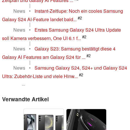
Zeitplan und Galaxy AI Features ...
|
News
•
Instant-Zeitlupe: Noch ein cooles Samsung
#2
Galaxy S24 AI-Feature landet bald...
|
News
•
Erstes Samsung Galaxy S24 Ultra Update
#2
soll Kamera verbessern, One UI 6.1 f...
|
News
•
Galaxy S23: Samsung bestätigt diese 4
#2
Galaxy AI Features am Galaxy S24 für ...
|
News
•
Samsung Galaxy S24, S24+ und Galaxy S24
#2
Ultra: Zubehör-Liste und viele Hinw...
...
Verwandte Artikel