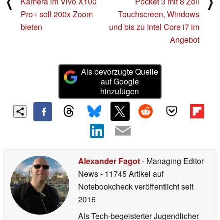
⟨
⟩
Kamera im Vivo X100
Pocket 3 mit 8 Zoll
Pro+ soll 200x Zoom
Touchscreen, Windows
bieten
und bis zu Intel Core i7 im
Angebot
Als bevorzugte Quelle
auf Google
hinzufügen
Alexander Fagot
- Managing Editor
News
- 11745 Artikel auf
Notebookcheck veröffentlicht
seit
2016
Als Tech-begeisterter Jugendlicher