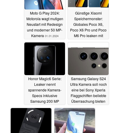
Moto G Play 2024:
Günstige Xiaomi
Motorola wagt mutigen
Speichermonster:
Neustart mit Redesign
Globales Poco X6,
und moderner 50 MP-
Poco X6 Pro und Poco
Kamera
M6 Pro leaken mit
01.01.2024
offiziellen Bildern,
Specs und Preisen
01.01.2024
Honor Magic6 Serie:
Samsung Galaxy S24
Leaker nennt
Ultra Kamera soll noch
spannende Kamera-
eine bei Sony Xperia
Specs inklusive
Flaggschiffen beliebte
Samsung 200 MP
Überraschung bieten
Telefoto
31.12.2023
31.12.2023