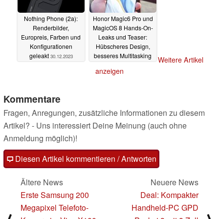
Nothing Phone (2a):
Honor Magic6 Pro und
Renderbilder,
MagicOS 8 Hands-On-
Europreis, Farben und
Leaks und Teaser:
Konfigurationen
Hübscheres Design,
geleakt
besseres Multitasking
30.12.2023
Weitere Artikel
und Satelliten-SOS
anzeigen
30.12.2023
Kommentare
Fragen, Anregungen, zusätzliche Informationen zu diesem
Artikel? - Uns interessiert Deine Meinung (auch ohne
Anmeldung möglich)!
Diesen Artikel kommentieren / Antworten
Ältere News
Neuere News
Erste Samsung 200
Deal: Kompakter
Megapixel Telefoto-
Handheld-PC GPD