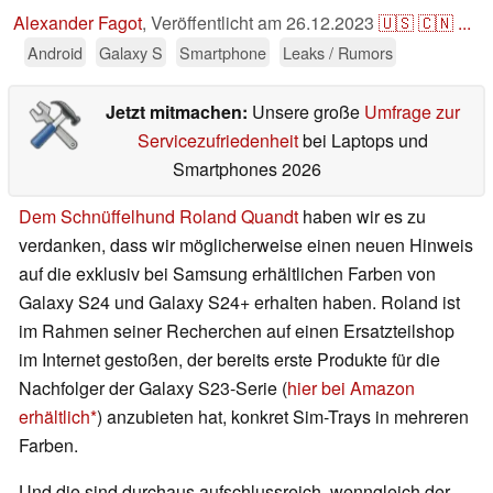
Alexander Fagot
,
Veröffentlicht am
26.12.2023
🇺🇸
🇨🇳
...
Android
Galaxy S
Smartphone
Leaks / Rumors
Jetzt mitmachen:
Unsere große
Umfrage zur
Servicezufriedenheit
bei Laptops und
Smartphones 2026
Dem Schnüffelhund Roland Quandt
haben wir es zu
verdanken, dass wir möglicherweise einen neuen Hinweis
auf die exklusiv bei Samsung erhältlichen Farben von
Galaxy S24 und Galaxy S24+ erhalten haben. Roland ist
im Rahmen seiner Recherchen auf einen Ersatzteilshop
im Internet gestoßen, der bereits erste Produkte für die
Nachfolger der Galaxy S23-Serie (
hier bei Amazon
erhältlich
) anzubieten hat, konkret Sim-Trays in mehreren
Farben.
Und die sind durchaus aufschlussreich, wenngleich der