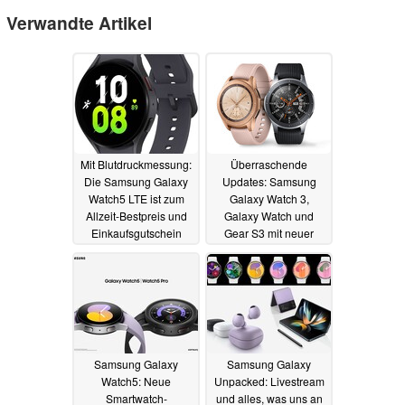
Verwandte Artikel
Mit Blutdruckmessung:
Überraschende
Die Samsung Galaxy
Updates: Samsung
Watch5 LTE ist zum
Galaxy Watch 3,
Allzeit-Bestpreis und
Galaxy Watch und
Einkaufsgutschein
Gear S3 mit neuer
erhältlich
Firmware
10.10.2022
23.08.2022
Samsung Galaxy
Samsung Galaxy
Watch5: Neue
Unpacked: Livestream
Smartwatch-
und alles, was uns an