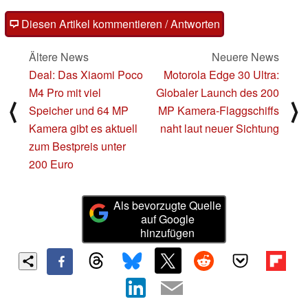
Diesen Artikel kommentieren / Antworten
Ältere News
Neuere News
Deal: Das Xiaomi Poco
Motorola Edge 30 Ultra:
M4 Pro mit viel
Globaler Launch des 200
⟨
⟩
Speicher und 64 MP
MP Kamera-Flaggschiffs
Kamera gibt es aktuell
naht laut neuer Sichtung
zum Bestpreis unter
200 Euro
Als bevorzugte Quelle
auf Google
hinzufügen