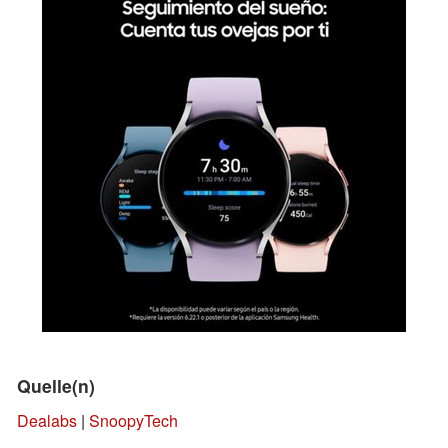
Quelle(n)
Dealabs
|
SnoopyTech