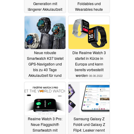
Generation mit
Foldables und
längerer Akkulaufzeit
Wearables heute
und robustem Pro-
erwartet
10.08.2022
Modell enthüllt
10.08.2022
Neue robuste
Die Realme Watch 3
Smartwatch K37 bietet
startet in Kürze in
GPS-Navigation und
Europa und kann
bis zu 40 Tage
bereits vorbestellt
Akkulaufzeit für rund
werden
08.08.2022
55 Euro
08.08.2022
Realme Watch 3 Pro:
Samsung Galaxy Z
Neue Flaggschiff-
Fold4 und Galaxy Z
Smartwatch mit
Flip4: Leaker nennt