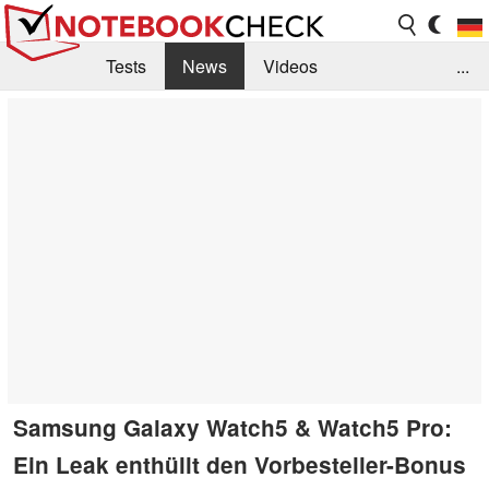
Tests
News
Videos
...
Benchmarks & Tech
Externe Tests
Kaufberatung
Deals
Suche
Jobs
Forum
Samsung Galaxy Watch5 & Watch5 Pro:
Ein Leak enthüllt den Vorbesteller-Bonus