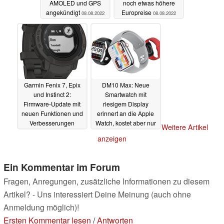
AMOLED und GPS
noch etwas höhere
angekündigt
Europreise
08.08.2022
08.08.2022
Garmin Fenix 7, Epix
DM10 Max: Neue
und Instinct 2:
Smartwatch mit
Firmware-Update mit
riesigem Display
neuen Funktionen und
erinnert an die Apple
Verbesserungen
Watch, kostet aber nur
Weitere Artikel
einen Bruchteil
07.08.2022
anzeigen
07.08.2022
Ein Kommentar im Forum
Fragen, Anregungen, zusätzliche Informationen zu diesem
Artikel? - Uns interessiert Deine Meinung (auch ohne
Anmeldung möglich)!
Ersten Kommentar lesen
/
Antworten