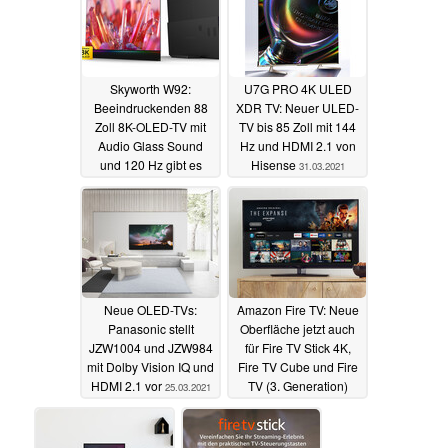
Skyworth W92:
U7G PRO 4K ULED
Beeindruckenden 88
XDR TV: Neuer ULED-
Zoll 8K-OLED-TV mit
TV bis 85 Zoll mit 144
Audio Glass Sound
Hz und HDMI 2.1 von
und 120 Hz gibt es
Hisense
31.03.2021
hierzulande leider
nicht
02.04.2021
Neue OLED-TVs:
Amazon Fire TV: Neue
Panasonic stellt
Oberfläche jetzt auch
JZW1004 und JZW984
für Fire TV Stick 4K,
mit Dolby Vision IQ und
Fire TV Cube und Fire
HDMI 2.1 vor
TV (3. Generation)
25.03.2021
25.03.2021