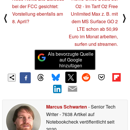
bei der FCC gesichtet:
O2 - Im Tarif O2 Free
Vorstellung ebenfalls am
Unlimited Max z. B. mit
⟨
⟩
8. April?
dem MS Surface GO 2
LTE schon ab 50,99
Euro im Monat arbeiten,
surfen und streamen.
Als bevorzugte Quelle
auf Google
hinzufügen
Marcus Schwarten
- Senior Tech
Writer
- 7638 Artikel auf
Notebookcheck veröffentlicht
seit
2020