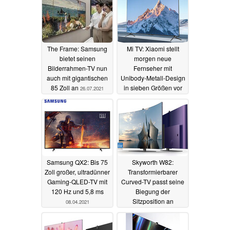
The Frame: Samsung
Mi TV: Xiaomi stellt
bietet seinen
morgen neue
Bilderrahmen-TV nun
Fernseher mit
auch mit gigantischen
Unibody-Metall-Design
85 Zoll an
in sieben Größen vor
26.07.2021
15.04.2021
Samsung QX2: Bis 75
Skyworth W82:
Zoll großer, ultradünner
Transformierbarer
Gaming-QLED-TV mit
Curved-TV passt seine
120 Hz und 5,8 ms
Biegung der
Sitzposition an
08.04.2021
03.04.2021