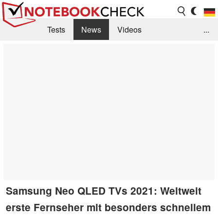
Tests
News
Videos
...
Benchmarks & Tech
Externe Tests
Kaufberatung
Deals
Suche
Jobs
Forum
Samsung Neo QLED TVs 2021: Weltweit
erste Fernseher mit besonders schnellem