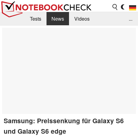
Tests
News
Videos
...
Benchmarks & Tech
Externe Tests
Kaufberatung
Deals
Suche
Jobs
Forum
Samsung: Preissenkung für Galaxy S6
und Galaxy S6 edge