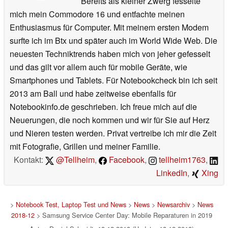
Bereits als kleiner Zwerg fesselte
mich mein Commodore 16 und entfachte meinen
Enthusiasmus für Computer. Mit meinem ersten Modem
surfte ich im Btx und später auch im World Wide Web. Die
neuesten Techniktrends haben mich von jeher gefesselt
und das gilt vor allem auch für mobile Geräte, wie
Smartphones und Tablets. Für Notebookcheck bin ich seit
2013 am Ball und habe zeitweise ebenfalls für
Notebookinfo.de geschrieben. Ich freue mich auf die
Neuerungen, die noch kommen und wir für Sie auf Herz
und Nieren testen werden. Privat vertreibe ich mir die Zeit
mit Fotografie, Grillen und meiner Familie.
Kontakt:
@Tellheim
,
Facebook
,
tellheim1763
,
LinkedIn
,
Xing
>
Notebook Test, Laptop Test und News
>
News
>
Newsarchiv
>
News
2018-12
> Samsung Service Center Day: Mobile Reparaturen in 2019