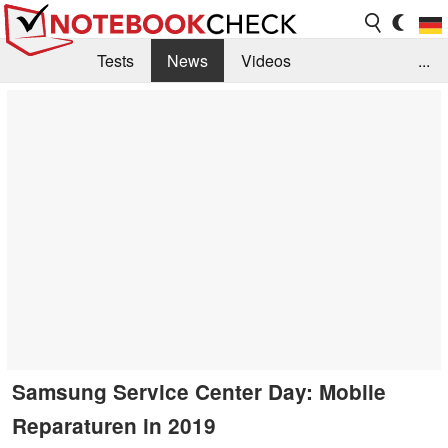
Tests
News
Videos
...
Benchmarks & Tech
Externe Tests
Kaufberatung
Deals
Suche
Jobs
Forum
Samsung Service Center Day: Mobile
Reparaturen in 2019