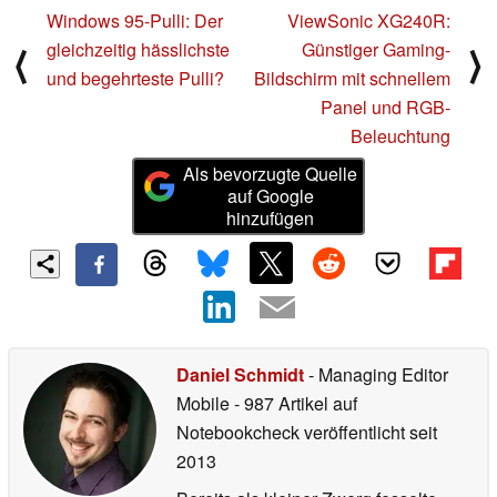
Windows 95-Pulli: Der
ViewSonic XG240R:
gleichzeitig hässlichste
Günstiger Gaming-
⟨
⟩
und begehrteste Pulli?
Bildschirm mit schnellem
Panel und RGB-
Beleuchtung
Als bevorzugte Quelle
auf Google
hinzufügen
Daniel Schmidt
- Managing Editor
Mobile
- 987 Artikel auf
Notebookcheck veröffentlicht
seit
2013