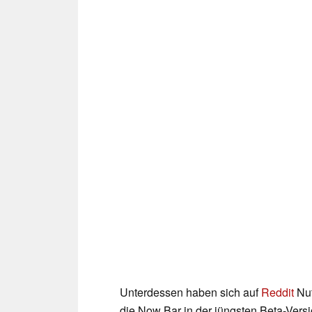
Unterdessen haben sich auf
Reddit
Nut
die Now Bar in der jüngsten Beta-Vers