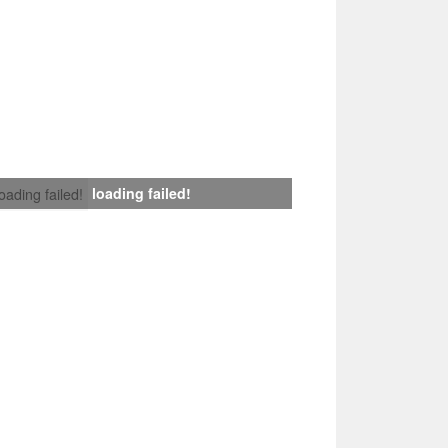
loading failed!
loading failed!