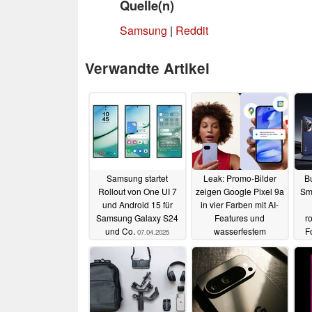
Quelle(n)
Samsung
|
Reddit
Verwandte Artikel
Samsung startet
Leak: Promo-Bilder
Bu
Rollout von One UI 7
zeigen Google Pixel 9a
Sm
und Android 15 für
in vier Farben mit AI-
Samsung Galaxy S24
Features und
r
und Co.
wasserfestem
F
07.04.2025
Gehäuse
F1
07.03.2025