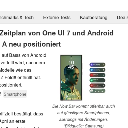
nchmarks & Tech
Externe Tests
Kaufberatung
Deal
Zeitplan von One UI 7 und Android
 A neu positioniert
7 auf Basis von Android
verteilt wird, nachdem
 Modelle wie das
 Fold6 enthüllt hat.
sitioniert.
5
Smartphone
Die Now Bar kommt offenbar auch
auf günstigere Smartphones,
ffiziell bestätigt, dass
allerdings mit Änderungen.
pril an erste
(Bildquelle: Samsung)