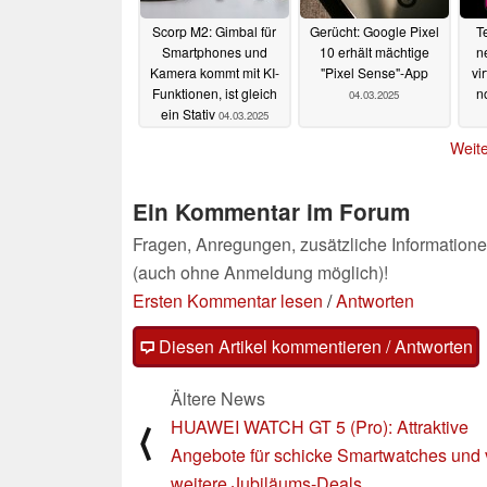
Scorp M2: Gimbal für
Gerücht: Google Pixel
T
Smartphones und
10 erhält mächtige
n
Kamera kommt mit KI-
"Pixel Sense"-App
vir
Funktionen, ist gleich
n
04.03.2025
ein Stativ
04.03.2025
Weite
Ein Kommentar im Forum
Fragen, Anregungen, zusätzliche Informatione
(auch ohne Anmeldung möglich)!
Ersten Kommentar lesen
/
Antworten
Diesen Artikel kommentieren / Antworten
Ältere News
HUAWEI WATCH GT 5 (Pro): Attraktive
⟨
Angebote für schicke Smartwatches und 
weitere Jubiläums-Deals