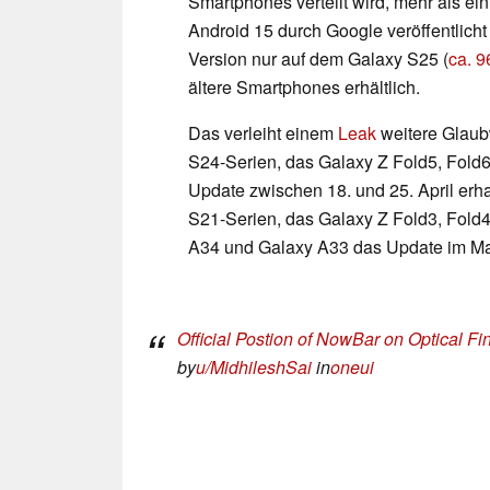
Smartphones verteilt wird, mehr als ei
Android 15 durch Google veröffentlich
Version nur auf dem Galaxy S25 (
ca. 
ältere Smartphones erhältlich.
Das verleiht einem
Leak
weitere Glaub
S24-Serien, das Galaxy Z Fold5, Fold6
Update zwischen 18. und 25. April er
S21-Serien, das Galaxy Z Fold3, Fold4
A34 und Galaxy A33 das Update im Mai
Official Postion of NowBar on Optical Fi
by
u/MidhileshSai
in
oneui