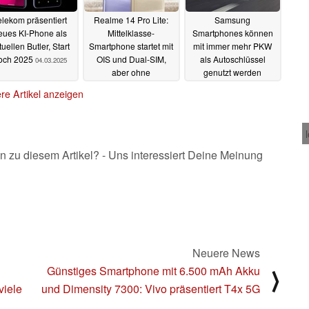
elekom präsentiert
Realme 14 Pro Lite:
Samsung
eues KI-Phone als
Mittelklasse-
Smartphones können
tuellen Butler, Start
Smartphone startet mit
mit immer mehr PKW
och 2025
OIS und Dual-SIM,
als Autoschlüssel
04.03.2025
aber ohne
genutzt werden
Farbwechsel
04.03.2025
04.03.2025
re Artikel anzeigen
n zu diesem Artikel? - Uns interessiert Deine Meinung
Neuere News
Günstiges Smartphone mit 6.500 mAh Akku
⟩
viele
und Dimensity 7300: Vivo präsentiert T4x 5G