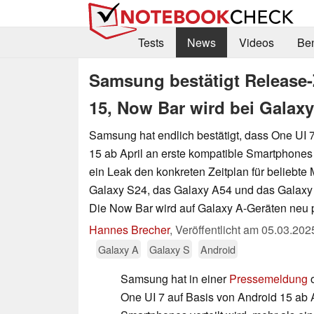
Tests
News
Videos
Be
Samsung bestätigt Release-
15, Now Bar wird bei Galaxy
Samsung hat endlich bestätigt, dass One UI 
15 ab April an erste kompatible Smartphones 
ein Leak den konkreten Zeitplan für beliebte
Galaxy S24, das Galaxy A54 und das Galaxy Z
Die Now Bar wird auf Galaxy A-Geräten neu po
Hannes Brecher
,
Veröffentlicht am
05.03.202
Galaxy A
Galaxy S
Android
Samsung hat in einer
Pressemeldung
o
One UI 7 auf Basis von Android 15 ab A