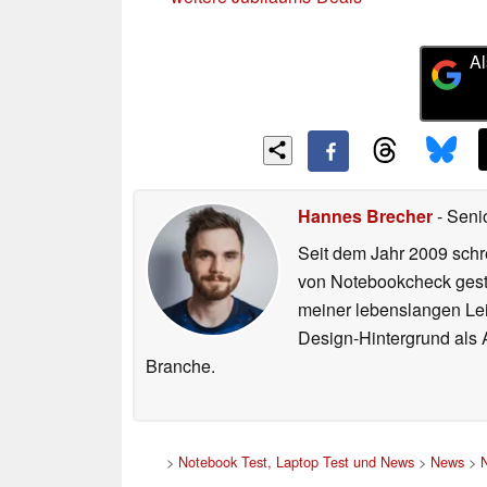
Al
Hannes Brecher
- Seni
Seit dem Jahr 2009 schre
von Notebookcheck gest
meiner lebenslangen Lei
Design-Hintergrund als A
Branche.
>
Notebook Test, Laptop Test und News
>
News
>