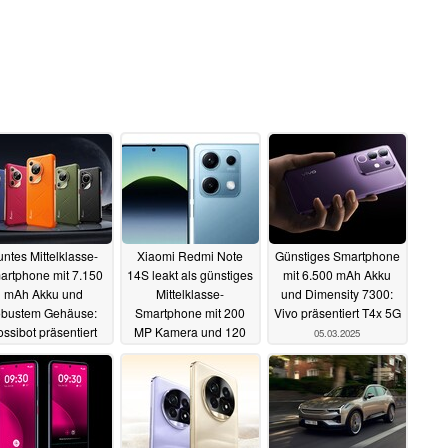
ntes Mittelklasse-
Xiaomi Redmi Note
Günstiges Smartphone
artphone mit 7.150
14S leakt als günstiges
mit 6.500 mAh Akku
mAh Akku und
Mittelklasse-
und Dimensity 7300:
obustem Gehäuse:
Smartphone mit 200
Vivo präsentiert T4x 5G
ossibot präsentiert
MP Kamera und 120
05.03.2025
12 Pro 5G
Hz AMOLED-Display
06.03.2025
05.03.2025