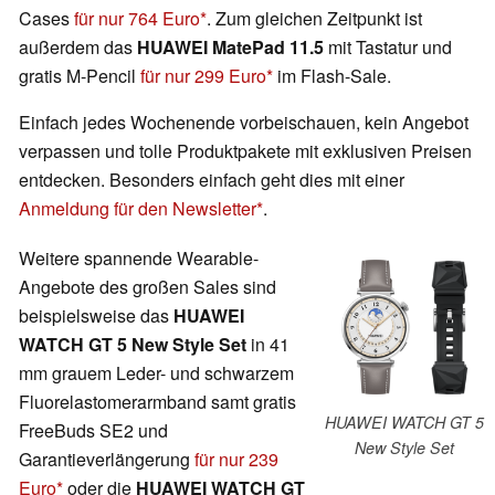
Cases
für nur 764 Euro
. Zum gleichen Zeitpunkt ist
außerdem das
HUAWEI MatePad 11.5
mit Tastatur und
gratis M-Pencil
für nur 299 Euro
im Flash-Sale.
Einfach jedes Wochenende vorbeischauen, kein Angebot
verpassen und tolle Produktpakete mit exklusiven Preisen
entdecken. Besonders einfach geht dies mit einer
Anmeldung für den Newsletter
.
Weitere spannende Wearable-
Angebote des großen Sales sind
beispielsweise das
HUAWEI
WATCH GT 5 New Style Set
in 41
mm grauem Leder- und schwarzem
Fluorelastomerarmband samt gratis
HUAWEI WATCH GT 5
FreeBuds SE2 und
New Style Set
Garantieverlängerung
für nur 239
Euro
oder die
HUAWEI WATCH GT