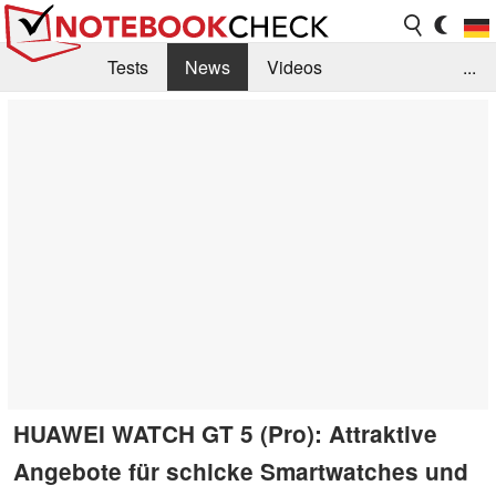
Tests
News
Videos
...
Benchmarks & Tech
Externe Tests
Kaufberatung
Deals
Suche
Jobs
Forum
HUAWEI WATCH GT 5 (Pro): Attraktive
Angebote für schicke Smartwatches und