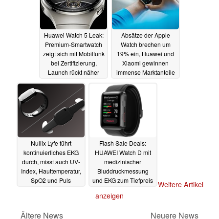
Huawei Watch 5 Leak:
Absätze der Apple
Premium-Smartwatch
Watch brechen um
zeigt sich mit Mobilfunk
19% ein, Huawei und
bei Zertifizierung,
Xiaomi gewinnen
Launch rückt näher
immense Marktanteile
11.03.2025
10.03.2025
Nullix Lyfe führt
Flash Sale Deals:
kontinuierliches EKG
HUAWEI Watch D mit
durch, misst auch UV-
medizinischer
Index, Hauttemperatur,
Bluddruckmessung
SpO2 und Puls
und EKG zum Tiefpreis
Weitere Artikel
(Ad)
06.03.2025
05.03.2025
anzeigen
Ältere News
Neuere News