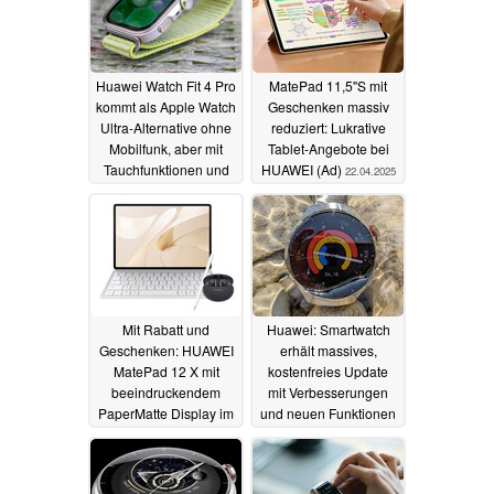
Huawei Watch Fit 4 Pro
MatePad 11,5''S mit
kommt als Apple Watch
Geschenken massiv
Ultra-Alternative ohne
reduziert: Lukrative
Mobilfunk, aber mit
Tablet-Angebote bei
Tauchfunktionen und
HUAWEI (Ad)
22.04.2025
EKG
15.05.2025
Mit Rabatt und
Huawei: Smartwatch
Geschenken: HUAWEI
erhält massives,
MatePad 12 X mit
kostenfreies Update
beeindruckendem
mit Verbesserungen
PaperMatte Display im
und neuen Funktionen
Angebot (Ad)
01.04.2025
25.03.2025