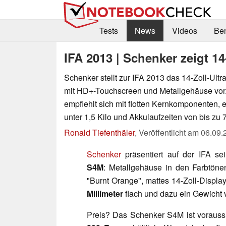
Tests
News
Videos
Be
IFA 2013 | Schenker zeigt 
Schenker stellt zur IFA 2013 das 14-Zoll-Ul
mit HD+-Touchscreen und Metallgehäuse vor
empfiehlt sich mit flotten Kernkomponenten,
unter 1,5 Kilo und Akkulaufzeiten von bis zu 
Ronald Tiefenthäler
,
Veröffentlicht am
06.09.
Schenker
präsentiert auf der IFA se
S4M
: Metallgehäuse in den Farbtöne
"Burnt Orange", mattes 14-Zoll-Displa
Millimeter
flach und dazu ein Gewicht 
Preis? Das Schenker S4M ist vorauss