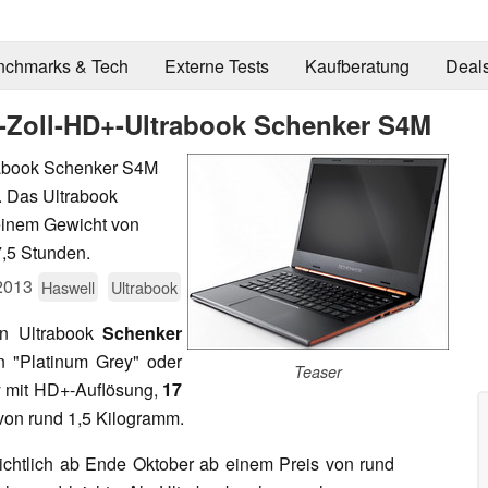
nchmarks & Tech
Externe Tests
Kaufberatung
Deal
14-Zoll-HD+-Ultrabook Schenker S4M
trabook Schenker S4M
. Das Ultrabook
 einem Gewicht von
7,5 Stunden.
2013
Haswell
Ultrabook
in Ultrabook
Schenker
n "Platinum Grey" oder
Teaser
y mit HD+-Auflösung,
17
von rund 1,5 Kilogramm.
ichtlich ab Ende Oktober ab einem Preis von rund