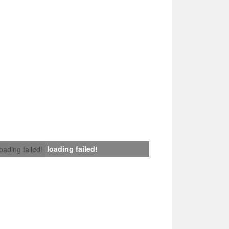
loading failed!
loading failed!