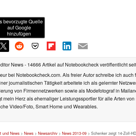
s bevorzugte Quelle
auf Google
hinzufügen
Editor News
- 14666 Artikel auf Notebookcheck veröffentlicht
sei
eur bei Notebookcheck.com. Als freier Autor schreibe ich auch 
ner journalistischen Tätigkeit arbeitete ich als gelernter Netzw
ierung von Firmennetzwerken sowie als Modefotograf in Mailan
 mein Herz als ehemaliger Leistungssportler für alle Arten von
reiche Video/Foto, Smart Home und Wearables.
st und News
>
News
>
Newsarchiv
>
News 2013-09
> Schenker zeigt 14-Zoll-H