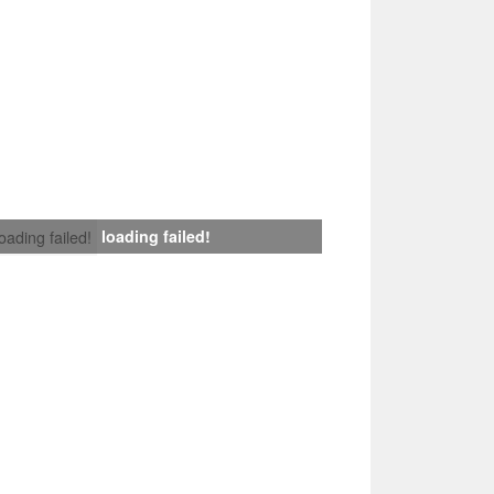
loading failed!
loading failed!