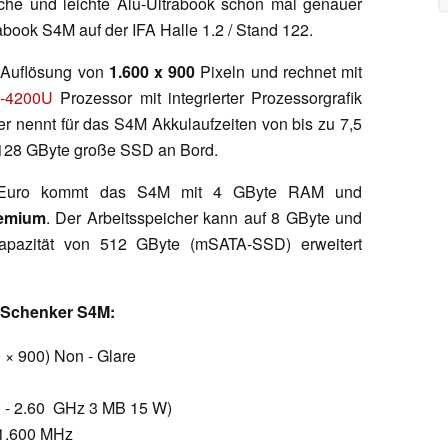
ache und leichte Alu-Ultrabook schon mal genauer
abook S4M auf der IFA Halle 1.2 / Stand 122.
e Auflösung von
1.600 x 900
Pixeln und rechnet mit
5-4200U
Prozessor mit integrierter Prozessorgrafik
er nennt für das S4M Akkulaufzeiten von bis zu 7,5
 128 GByte große SSD an Bord.
00 Euro kommt das S4M mit 4 GByte RAM und
emium
. Der Arbeitsspeicher kann auf 8 GByte und
apazität von 512 GByte (mSATA-SSD) erweitert
k Schenker S4M:
 × 900) Non - Glare
60 - 2.60 GHz 3 MB 15 W)
 1.600 MHz