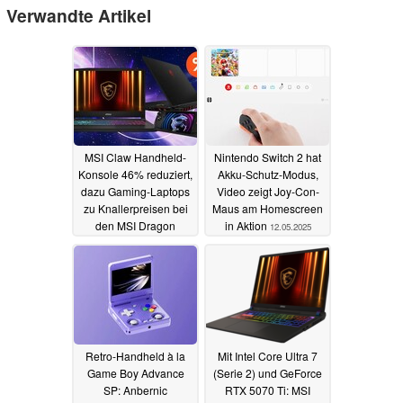
Verwandte Artikel
MSI Claw Handheld-
Nintendo Switch 2 hat
Konsole 46% reduziert,
Akku-Schutz-Modus,
dazu Gaming-Laptops
Video zeigt Joy-Con-
zu Knallerpreisen bei
Maus am Homescreen
den MSI Dragon
in Aktion
12.05.2025
Weeks (Ad)
05.06.2025
Retro-Handheld à la
Mit Intel Core Ultra 7
Game Boy Advance
(Serie 2) und GeForce
SP: Anbernic
RTX 5070 Ti: MSI