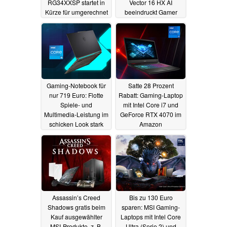
RG34XXSP startet in
Vector 16 HX AI
Kürze für umgerechnet
beeindruckt Gamer
54 Euro
und Power-User (Ad)
12.05.2025
28.04.2025
Gaming-Notebook für
Satte 28 Prozent
nur 719 Euro: Flotte
Rabatt: Gaming-Laptop
Spiele- und
mit Intel Core i7 und
Multimedia-Leistung im
GeForce RTX 4070 im
schicken Look stark
Amazon
reduziert (Ad)
Frühlingsangebot (Ad)
27.03.2025
26.03.2025
Assassin’s Creed
Bis zu 130 Euro
Shadows gratis beim
sparen: MSI Gaming-
Kauf ausgewählter
Laptops mit Intel Core
MSI-Produkte, z. B.
Ultra (Serie 2) und