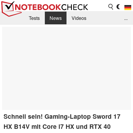
Tests
News
Videos
...
Benchmarks & Tech
Externe Tests
Kaufberatung
Deals
Suche
Jobs
Forum
Schnell sein! Gaming-Laptop Sword 17
HX B14V mit Core i7 HX und RTX 40