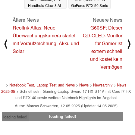
Handheld Claw 8 AI+
GeForce RTX 50 Serie
A2VM (Ad)
jetzt vorbestellen (Ad)
20.03.2025
18.03.2025
Ältere News
Neuere News
Reolink Altas: Neue
G60SF: Dieser
Überwachungskamera startet
QD-OLED-Monitor
⟨
⟩
mit Voraufzeichnung, Akku und
für Gamer ist
Solar
extrem schnell
und kostet kein
Vermögen
>
Notebook Test, Laptop Test und News
>
News
>
Newsarchiv
>
News
2025-05
> Schnell sein! Gaming-Laptop Sword 17 HX B14V mit Core i7 HX
und RTX 40 sowie weitere Notebook-Highlights im Angebot
Autor: Marcus Schwarten, 12.05.2025 (Update: 14.05.2025)
loading failed!
loading failed!