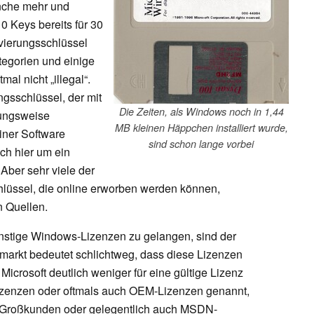
anche mehr und
 Keys bereits für 30
vierungsschlüssel
ategorien und einige
mal nicht „illegal“.
ngsschlüssel, der mit
Die Zeiten, als Windows noch in 1,44
hungsweise
MB kleinen Häppchen installiert wurde,
iner Software
sind schon lange vorbei
ich hier um ein
 Aber sehr viele der
lüssel, die online erworben werden können,
 Quellen.
nstige Windows-Lizenzen zu gelangen, sind der
arkt bedeutet schlichtweg, dass diese Lizenzen
icrosoft deutlich weniger für eine gültige Lizenz
lizenzen oder oftmals auch OEM-Lizenzen genannt,
n Großkunden oder gelegentlich auch MSDN-