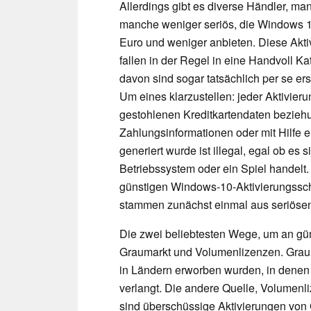
Allerdings gibt es diverse Händler, m
manche weniger seriös, die Windows 10
Euro und weniger anbieten. Diese Akti
fallen in der Regel in eine Handvoll K
davon sind sogar tatsächlich per se erst
Um eines klarzustellen: jeder Aktivieru
gestohlenen Kreditkartendaten bezie
Zahlungsinformationen oder mit Hilfe e
generiert wurde ist illegal, egal ob es s
Betriebssystem oder ein Spiel handelt.
günstigen Windows-10-Aktivierungssch
stammen zunächst einmal aus seriösen
Die zwei beliebtesten Wege, um an gü
Graumarkt und Volumenlizenzen. Graum
in Ländern erworben wurden, in denen M
verlangt. Die andere Quelle, Volumen
sind überschüssige Aktivierungen vo