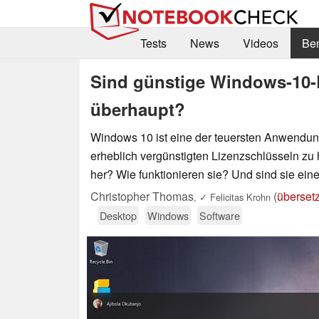
Tests
News
Videos
Be
Sind günstige Windows-10-L
überhaupt?
Windows 10 ist eine der teuersten Anwendung
erheblich vergünstigten Lizenzschlüsseln 
her? Wie funktionieren sie? Und sind sie ein
Christopher Thomas
(
übersetz
,
✓
Felicitas Krohn
Desktop
Windows
Software