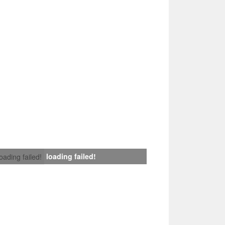
loading failed!
loading failed!