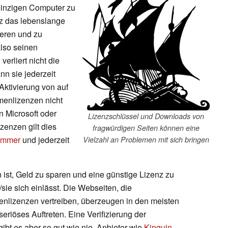
einzigen Computer zu
nz das lebenslange
ieren und zu
lso seinen
erliert nicht die
n sie jederzeit
Aktivierung von auf
enlizenzen nicht
on Microsoft oder
Lizenzschlüssel und Downloads von
enzen gilt dies
fragwürdigen Seiten können eine
 immer
und jederzeit
Vielzahl an Problemen mit sich bringen
ist, Geld zu sparen und eine günstige Lizenz zu
sie sich einlässt. Die Webseiten, die
nlizenzen vertreiben, überzeugen in den meisten
eriöses Auftreten. Eine Verifizierung der
bt es aber so gut wie nie. Anbieter wie
Kinguin