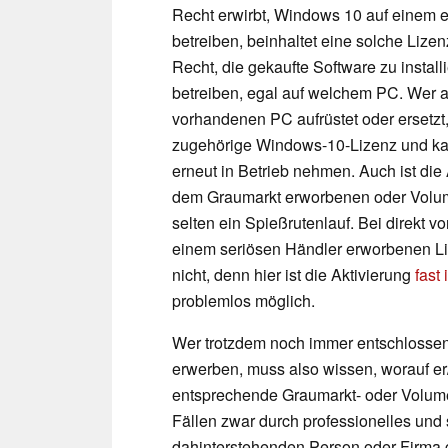
Recht erwirbt, Windows 10 auf einem 
betreiben, beinhaltet eine solche Lize
Recht, die gekaufte Software zu install
betreiben, egal auf welchem PC. Wer a
vorhandenen PC aufrüstet oder ersetzt, v
zugehörige Windows-10-Lizenz und kan
erneut in Betrieb nehmen. Auch ist die 
dem Graumarkt erworbenen oder Volum
selten ein Spießrutenlauf. Bei direkt v
einem seriösen Händler erworbenen Liz
nicht, denn hier ist die Aktivierung
fast
problemlos möglich.
Wer trotzdem noch immer entschlossen 
erwerben, muss also wissen, worauf er/
entsprechende Graumarkt- oder Volume
Fällen zwar durch professionelles und s
dahinterstehenden Person oder Firma gi