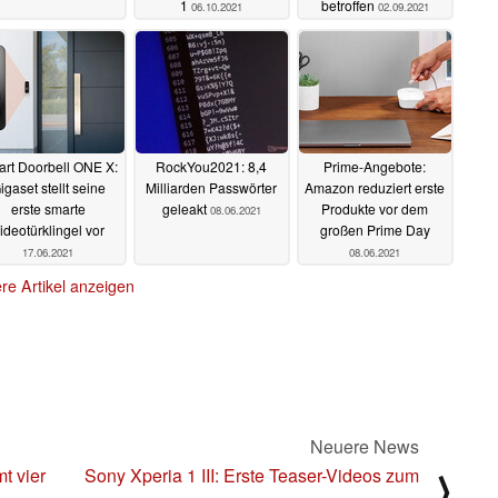
1
betroffen
06.10.2021
02.09.2021
rt Doorbell ONE X:
RockYou2021: 8,4
Prime-Angebote:
igaset stellt seine
Milliarden Passwörter
Amazon reduziert erste
erste smarte
geleakt
Produkte vor dem
08.06.2021
ideotürklingel vor
großen Prime Day
17.06.2021
08.06.2021
re Artikel anzeigen
n zu diesem Artikel? - Uns interessiert Deine Meinung