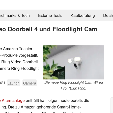
nchmarks & Tech
Externe Tests
Kaufberatung
Deal
eo Doorbell 4 und Floodlight Cam
nte Amazon-Tochter
Produkte vorgestellt.
l Ring Video Doorbell
amera Ring Floodlight
021
Die neue Ring Floodlight Cam Wired
Launch
Camera
Pro. (Bild: Ring)
 Alarmanlage
enthüllt hat, folgen heute bereits die
Ring. Die zu Amazon gehörende Smart-Home-