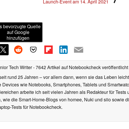
Neuere News
t vier
Sony Xperia 1 III: Erste Teaser-Videos zum
⟩
Launch-Event am 14. April 2021
s bevorzugte Quelle
auf Google
hinzufügen
nior Tech Writer
- 7642 Artikel auf Notebookcheck veröffentlicht
seit rund 25 Jahren – vor allem dann, wenn sie das Leben leicht
le Devices wie Notebooks, Smartphones, Tablets und Smartw
reichen arbeite ich seit vielen Jahren als Redakteur für Tests 
 wie die Smart-Home-Blogs von homee, Nuki und siio sowie di
aptop-Tests für Notebookcheck.