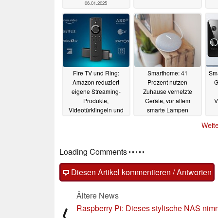
06.01.2025
Fire TV und Ring:
Smarthome: 41
Sma
Amazon reduziert
Prozent nutzen
G
eigene Streaming-
Zuhause vernetzte
Produkte,
Geräte, vor allem
V
Videotürklingeln und
smarte Lampen
Kameras um bis zu 50
24.08.2021
Weite
Prozent
01.09.2021
Kommentare
Fragen, Anregungen, zusätzliche Informatione
(auch ohne Anmeldung möglich)!
Diesen Artikel kommentieren / Antworten