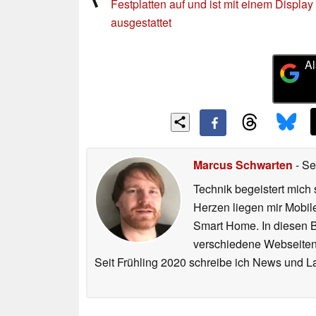
Ältere News
Raspberry Pi: Dieses stylische NAS nimm
⟨
Festplatten auf und ist mit einem Display
ausgestattet
Al
Marcus Schwarten
- Se
Technik begeistert mich 
Herzen liegen mir Mobi
Smart Home. In diesen Be
verschiedene Webseiten,
Seit Frühling 2020 schreibe ich News und L