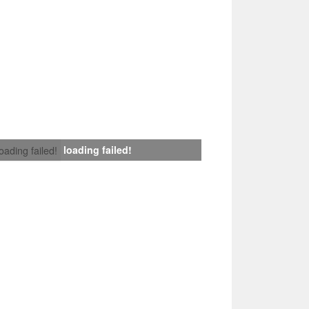
loading failed!
loading failed!