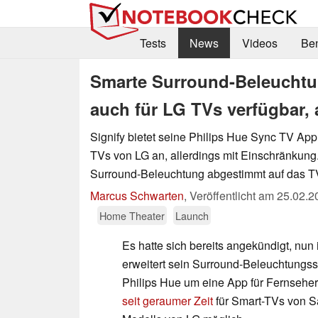
Tests
News
Videos
Be
Smarte Surround-Beleuchtun
auch für LG TVs verfügbar,
Signify bietet seine Philips Hue Sync TV App 
TVs von LG an, allerdings mit Einschränkung.
Surround-Beleuchtung abgestimmt auf das TV
Marcus Schwarten
,
Veröffentlicht am
25.02.2
Home Theater
Launch
Es hatte sich bereits angekündigt, nun i
erweitert sein Surround-Beleuchtungs
Philips Hue um eine App für Fernseher
seit geraumer Zeit
für Smart-TVs von Sa