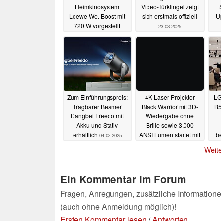
Heimkinosystem
Video-Türklingel zeigt
Loewe We. Boost mit
sich erstmals offiziell
U
720 W vorgestellt
23.03.2025
08.04.2025
4K-Laser-Projektor
Zum Einführungspreis:
LG
Black Warrior mit 3D-
Tragbarer Beamer
B5
Wiedergabe ohne
Dangbei Freedo mit
Brille sowie 3.000
Akku und Stativ
ANSI Lumen startet mit
erhältlich
be
04.03.2025
55 Prozent Rabatt
V
Weite
25.02.2025
Ein Kommentar im Forum
Fragen, Anregungen, zusätzliche Informatione
(auch ohne Anmeldung möglich)!
Ersten Kommentar lesen
/
Antworten