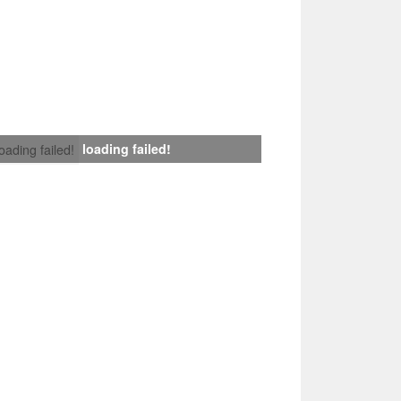
loading failed!
loading failed!