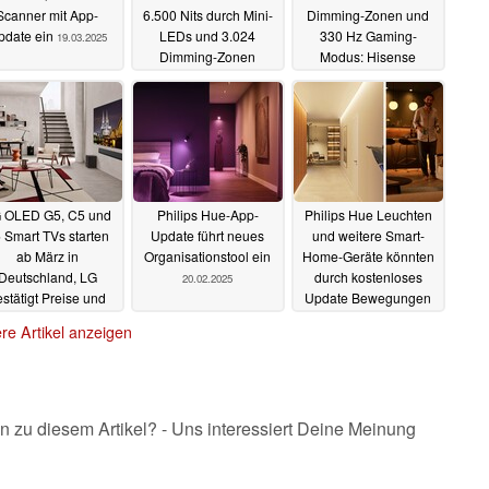
Scanner mit App-
6.500 Nits durch Mini-
Dimming-Zonen und
pdate ein
LEDs und 3.024
330 Hz Gaming-
19.03.2025
Dimming-Zonen
Modus: Hisense
präsentiert E8Q Pro
12.03.2025
10.03.2025
 OLED G5, C5 und
Philips Hue-App-
Philips Hue Leuchten
 Smart TVs starten
Update führt neues
und weitere Smart-
ab März in
Organisationstool ein
Home-Geräte könnten
Deutschland, LG
durch kostenloses
20.02.2025
stätigt Preise und
Update Bewegungen
arianten
erkennen
25.02.2025
22.01.2025
re Artikel anzeigen
n zu diesem Artikel? - Uns interessiert Deine Meinung