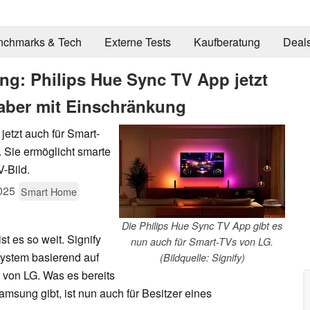
nchmarks & Tech
Externe Tests
Kaufberatung
Deal
g: Philips Hue Sync TV App jetzt
 aber mit Einschränkung
jetzt auch für Smart-
 Sie ermöglicht smarte
-Bild.
025
Smart Home
Die Philips Hue Sync TV App gibt es
st es so weit. Signify
nun auch für Smart-TVs von LG.
system basierend auf
(Bildquelle: Signify)
 von LG. Was es bereits
msung gibt, ist nun auch für Besitzer eines