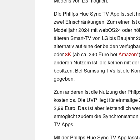
Modells von LG möglich.
Die Philips Hue Sync TV App ist seit he
zwei Einschränkungen. Zum einen ist d
Modelljahr 2024 mit webOS24 oder höhe
älteren Smart-TV von LG bis Baujahr 2
alternativ auf eine der beiden verfügb
oder
8K
(ab ca. 240 Euro bei
Amazon
anderen Nutzern ist, die keinen mit 
besitzen. Bei Samsung TVs ist die Komp
gegeben.
Zum anderen ist die Nutzung der Phi
kostenlos. Die UVP liegt für einmalig
2,99 Euro. Das ist aber letztendlich w
ermöglicht zudem die Synchronisation 
TV-Apps.
Mit der Philips Hue Sync TV App lässt 