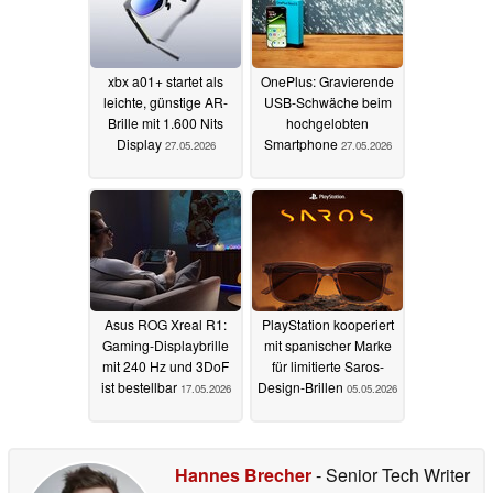
xbx a01+ startet als
OnePlus: Gravierende
leichte, günstige AR-
USB-Schwäche beim
Brille mit 1.600 Nits
hochgelobten
Display
Smartphone
27.05.2026
27.05.2026
Asus ROG Xreal R1:
PlayStation kooperiert
Gaming-Displaybrille
mit spanischer Marke
mit 240 Hz und 3DoF
für limitierte Saros-
ist bestellbar
Design-Brillen
17.05.2026
05.05.2026
Hannes Brecher
- Senior Tech Writer