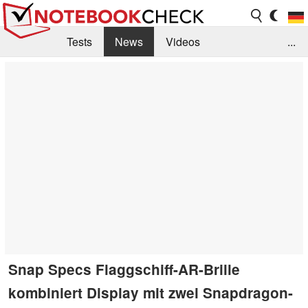
Tests
News
Videos
...
Benchmarks & Tech
Externe Tests
Kaufberatung
Deals
Suche
Jobs
Forum
Snap Specs Flaggschiff-AR-Brille
kombiniert Display mit zwei Snapdragon-