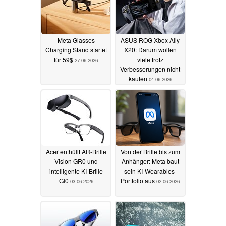
Meta Glasses
ASUS ROG Xbox Ally
Charging Stand startet
X20: Darum wollen
für 59$
viele trotz
27.06.2026
Verbesserungen nicht
kaufen
04.06.2026
Acer enthüllt AR-Brille
Von der Brille bis zum
Vision GR0 und
Anhänger: Meta baut
intelligente KI-Brille
sein KI-Wearables-
GI0
Portfolio aus
03.06.2026
02.06.2026