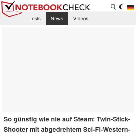
Tests
News
Videos
...
Benchmarks & Tech
Externe Tests
Kaufberatung
Deals
Suche
Jobs
Forum
So günstig wie nie auf Steam: Twin-Stick-
Shooter mit abgedrehtem Sci-Fi-Western-