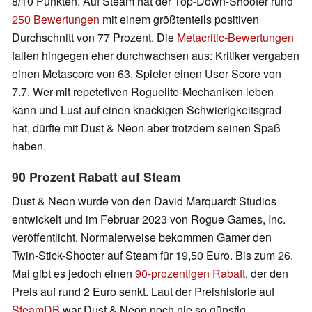
8/10 Punkten. Auf Steam hat der Top-Down-Shooter rund
250 Bewertungen
mit einem größtenteils positiven
Durchschnitt von 77 Prozent. Die
Metacritic-Bewertungen
fallen hingegen eher durchwachsen aus: Kritiker vergaben
einen Metascore von 63, Spieler einen User Score von
7.7. Wer mit repetetiven Roguelite-Mechaniken leben
kann und Lust auf einen knackigen Schwierigkeitsgrad
hat, dürfte mit Dust & Neon aber trotzdem seinen Spaß
haben.
90 Prozent Rabatt auf Steam
Dust & Neon wurde von den David Marquardt Studios
entwickelt und im Februar 2023 von Rogue Games, Inc.
veröffentlicht. Normalerweise bekommen Gamer den
Twin-Stick-Shooter auf Steam für 19,50 Euro. Bis zum 26.
Mai gibt es jedoch einen
90-prozentigen Rabatt
, der den
Preis auf rund 2 Euro senkt. Laut der Preishistorie auf
SteamDB
war Dust & Neon noch nie so günstig.