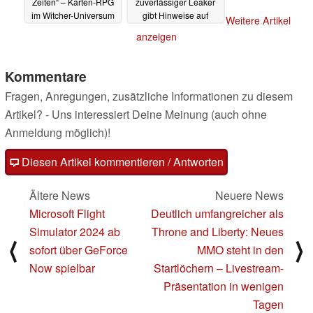
Zeiten“ – Karten-RPG
zuverlässiger Leaker
im Witcher-Universum
gibt Hinweise auf
Weitere Artikel
mit 80 % Rabatt für 4
kostenlose Giveaways
anzeigen
Euro auf Steam
20.05.2025
20.05.2025
Kommentare
Fragen, Anregungen, zusätzliche Informationen zu diesem
Artikel? - Uns interessiert Deine Meinung (auch ohne
Anmeldung möglich)!
Diesen Artikel kommentieren / Antworten
Ältere News
Neuere News
Microsoft Flight
Deutlich umfangreicher als
Simulator 2024 ab
Throne and Liberty: Neues
⟨
⟩
sofort über GeForce
MMO steht in den
Now spielbar
Startlöchern – Livestream-
Präsentation in wenigen
Tagen