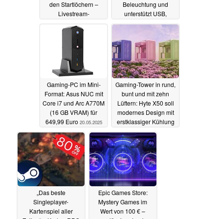
den Startlöchern –
Beleuchtung und
Livestream-
unterstützt USB,
Präsentation in
Lightspeed-Verbindung
wenigen Tagen
und Bluetooth
21.05.2025
21.05.2025
Gaming-PC im Mini-
Gaming-Tower in rund,
Format: Asus NUC mit
bunt und mit zehn
Core i7 und Arc A770M
Lüftern: Hyte X50 soll
(16 GB VRAM) für
modernes Design mit
649,99 Euro
erstklassiger Kühlung
20.05.2025
vereinen
20.05.2025
„Das beste
Epic Games Store:
Singleplayer-
Mystery Games im
Kartenspiel aller
Wert von 100 € –