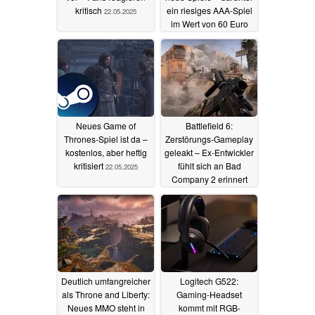
kritisch
ein riesiges AAA-Spiel
22.05.2025
im Wert von 60 Euro
22.05.2025
Neues Game of
Battlefield 6:
Thrones-Spiel ist da –
Zerstörungs-Gameplay
kostenlos, aber heftig
geleakt – Ex-Entwickler
kritisiert
fühlt sich an Bad
22.05.2025
Company 2 erinnert
21.05.2025
Deutlich umfangreicher
Logitech G522:
als Throne and Liberty:
Gaming-Headset
Neues MMO steht in
kommt mit RGB-