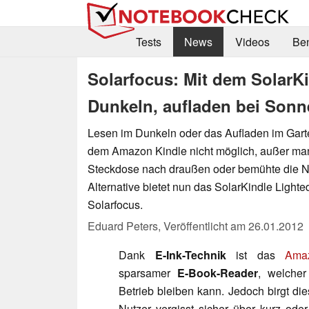
Tests
News
Videos
Be
Solarfocus: Mit dem SolarK
Dunkeln, aufladen bei Son
Lesen im Dunkeln oder das Aufladen im Gart
dem Amazon Kindle nicht möglich, außer man
Steckdose nach draußen oder bemühte die N
Alternative bietet nun das SolarKindle Light
Solarfocus.
Eduard Peters,
Veröffentlicht am
26.01.2012
Dank
E-Ink-Technik
ist das
Ama
sparsamer
E-Book-Reader
, welche
Betrieb bleiben kann. Jedoch birgt di
Nutzer vergisst sicher über kurz od