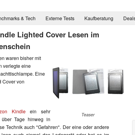
nchmarks & Tech
Externe Tests
Kaufberatung
Deal
indle Lighted Cover Lesen im
nenschein
en waren bisher mit
 verlegte eine
achttischlampe. Eine
ed Cover von
zon Kindle
ein sehr
Teaser
r über Tage hinweg in
ese Technik auch "Gefahren". Der eine oder andere
er lang auch einmal das Ladegerät oder hat es im