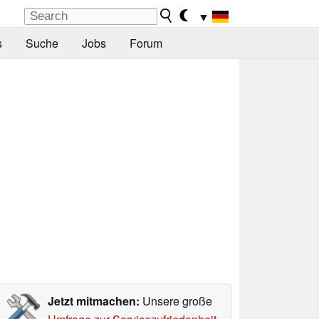
▼
s
Suche
Jobs
Forum
Jetzt mitmachen:
Unsere große