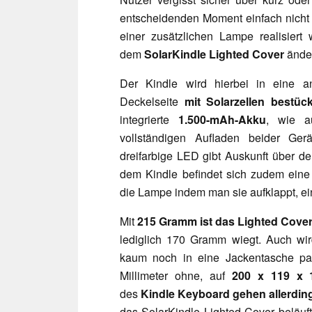
entscheidenden Moment einfach nicht 
einer zusätzlichen Lampe realisier
dem
SolarKindle Lighted Cover
ände
Der Kindle wird hierbei in eine a
Deckelseite
mit Solarzellen bestück
integrierte
1.500-mAh-Akku
, wie a
vollständigen Aufladen beider Ge
dreifarbige LED gibt Auskunft über de
dem Kindle befindet sich zudem eine
die Lampe indem man sie aufklappt, ein
Mit
215 Gramm ist das Lighted Cove
lediglich 170 Gramm wiegt. Auch wir
kaum noch in eine Jackentasche p
Millimeter ohne, auf
200 x 119 x 1
des
Kindle Keyboard gehen allerding
das SolarKindle Lighted Cover beläuft