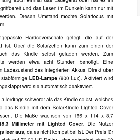
griffbereit und das Lesen im Dunkeln kann nur mit
t werden. Diesen Umstand möchte Solarfocus mit
rn.
ngepasste Hardcoverschale gelegt, die auf der
t
ist. Über die Solarzellen kann zum einen der
uch das Kindle selbst geladen werden. Zum
räte werden etwa acht Stunden benötigt. Eine
n Ladezustand des integrierten Akkus. Direkt über
 stabförmige
LED-Lampe
(800 Lux). Aktiviert wird
geklappt wird sie automatisch deaktiviert.
r
allerdings schwerer als das Kindle selbst, welches
d das Kindle mit dem SolarKindle Lighted Cover
assen. Die Maße wachsen von 166 x 114 x 8,7
8,3 Millimeter mit Lighted Cover
. Die Nutzer
s leer aus
, da es nicht kompatibel ist. Der Preis für
 sich auf 79,99 US-Dollar - das entspricht etwa 60