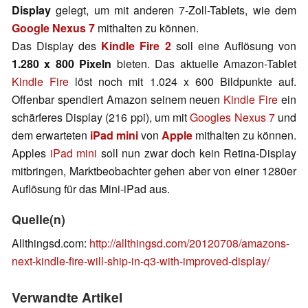
Display
gelegt, um mit anderen 7-Zoll-Tablets, wie dem
Google
Nexus 7
mithalten zu können.
Das Display des
Kindle Fire 2
soll eine Auflösung von
1.280 x 800 Pixeln
bieten. Das aktuelle Amazon-Tablet
Kindle Fire
löst noch mit 1.024 x 600 Bildpunkte auf.
Offenbar spendiert Amazon seinem neuen
Kindle Fire
ein
schärferes Display (216 ppi), um mit
Googles Nexus 7
und
dem erwarteten
iPad mini
von
Apple
mithalten zu können.
Apples
iPad mini
soll nun zwar doch kein Retina-Display
mitbringen, Marktbeobachter gehen aber von einer 1280er
Auflösung für das Mini-iPad aus.
Quelle(n)
Allthingsd.com:
http://allthingsd.com/20120708/amazons-
next-kindle-fire-will-ship-in-q3-with-improved-display/
Verwandte Artikel