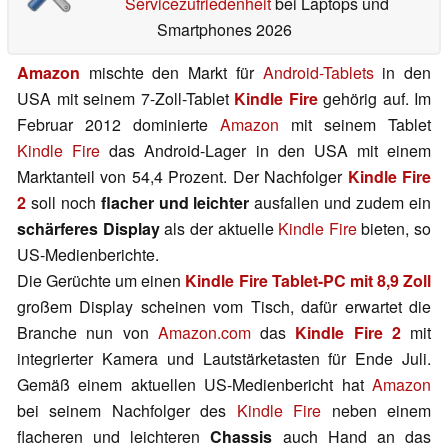
Servicezufriedenheit
bei Laptops und
Smartphones 2026
Amazon
mischte den Markt für
Android-Tablets
in den
USA mit seinem 7-Zoll-Tablet
Kindle Fire
gehörig auf. Im
Februar 2012 dominierte
Amazon
mit seinem Tablet
Kindle Fire
das Android-Lager in den USA mit einem
Marktanteil von 54,4 Prozent. Der Nachfolger
Kindle Fire
2
soll noch
flacher und leichter
ausfallen und zudem ein
schärferes Display
als der aktuelle
Kindle Fire
bieten, so
US-Medienberichte.
Die Gerüchte um einen
Kindle Fire Tablet-PC mit 8,9 Zoll
großem Display scheinen vom Tisch, dafür erwartet die
Branche nun von
Amazon.com
das
Kindle Fire 2
mit
integrierter Kamera und Lautstärketasten für Ende Juli.
Gemäß einem aktuellen US-Medienbericht hat
Amazon
bei seinem Nachfolger des
Kindle Fire
neben einem
flacheren und leichteren
Chassis
auch Hand an das