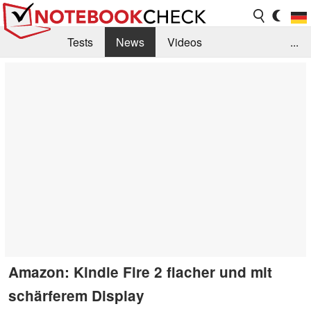
Tests
News
Videos
...
Benchmarks & Tech
Externe Tests
Kaufberatung
Deals
Suche
Jobs
Forum
Amazon: Kindle Fire 2 flacher und mit
schärferem Display