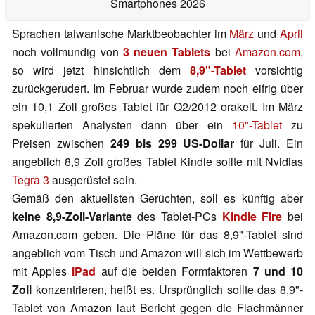
Smartphones 2026
Sprachen taiwanische Marktbeobachter im
März
und
April
noch vollmundig von
3 neuen Tablets
bei
Amazon.com
,
so wird jetzt hinsichtlich dem
8,9"-Tablet
vorsichtig
zurückgerudert. Im Februar wurde zudem noch eifrig über
ein 10,1 Zoll großes Tablet für Q2/2012 orakelt. Im März
spekulierten Analysten dann über ein
10"-Tablet
zu
Preisen zwischen
249 bis 299 US-Dollar
für Juli. Ein
angeblich 8,9 Zoll großes Tablet Kindle sollte mit Nvidias
Tegra 3
ausgerüstet sein.
Gemäß den aktuellsten Gerüchten, soll es künftig aber
keine 8,9-Zoll-Variante
des Tablet-PCs
Kindle Fire
bei
Amazon.com geben. Die Pläne für das 8,9"-Tablet sind
angeblich vom Tisch und Amazon will sich im Wettbewerb
mit Apples
iPad
auf die beiden Formfaktoren
7 und 10
Zoll
konzentrieren, heißt es. Ursprünglich sollte das 8,9"-
Tablet von Amazon laut Bericht gegen die Flachmänner