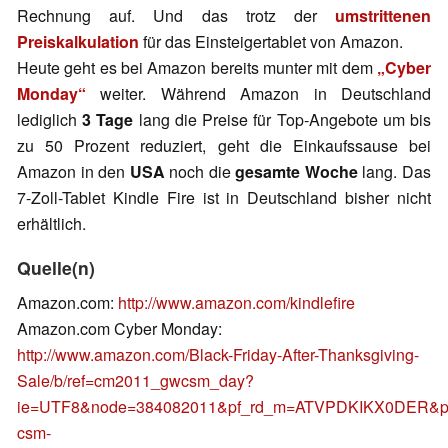
Rechnung auf. Und das trotz der
umstrittenen
Preiskalkulation
für das Einsteigertablet von Amazon.
Heute geht es bei Amazon bereits munter mit dem
„Cyber
Monday“
weiter. Während Amazon in Deutschland
lediglich
3 Tage
lang die Preise für Top-Angebote um bis
zu 50 Prozent reduziert, geht die Einkaufssause bei
Amazon in den
USA
noch die
gesamte Woche
lang. Das
7-Zoll-Tablet Kindle Fire ist in Deutschland bisher nicht
erhältlich.
Quelle(n)
Amazon.com:
http://www.amazon.com/kindlefire
Amazon.com Cyber Monday:
http://www.amazon.com/Black-Friday-After-Thanksgiving-
Sale/b/ref=cm2011_gwcsm_day?
ie=UTF8&node=384082011&pf_rd_m=ATVPDKIKX0DER&pf_
csm-