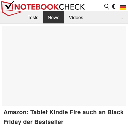
Tests
News
Videos
...
Benchmarks & Tech
Externe Tests
Kaufberatung
Deals
Suche
Jobs
Forum
Amazon: Tablet Kindle Fire auch an Black
Friday der Bestseller