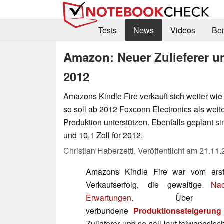
Tests
News
Videos
Be
Amazon: Neuer Zulieferer un
2012
Amazons Kindle Fire verkauft sich weiter wie
so soll ab 2012 Foxconn Electronics als wei
Produktion unterstützen. Ebenfalls geplant si
und 10,1 Zoll für 2012.
Christian Haberzettl,
Veröffentlicht am
21.11.
Amazons Kindle Fire war vom erst
Verkaufserfolg, die gewaltige
Nac
Erwartungen
. Über d
verbundene
Produktionssteigerung
Zulieferer und so soll laut taiwanesis