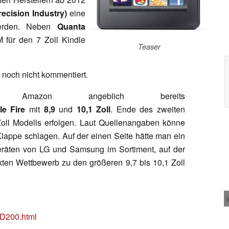
ecision Industry)
eine
werden. Neben
Quanta
 für den 7 Zoll Kindle
Teaser
 noch nicht kommentiert.
elt Amazon angeblich bereits
le Fire
mit
8,9
und
10,1 Zoll
. Ende des zweiten
 Zoll Modells erfolgen. Laut Quellenangaben könne
Klappe schlagen. Auf der einen Seite hätte man ein
eräten von LG und Samsung im Sortiment, auf der
kten Wettbewerb zu den größeren 9,7 bis 10,1 Zoll
D200.html