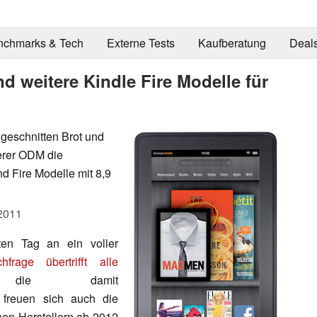
nchmarks & Tech
Externe Tests
Kaufberatung
Deal
d weitere Kindle Fire Modelle für
 geschnitten Brot und
terer ODM die
nd Fire Modelle mit 8,9
2011
en Tag an ein voller
hfrage übertrifft alle
ie damit
freuen sich auch die
chen Herstellern ab 2012