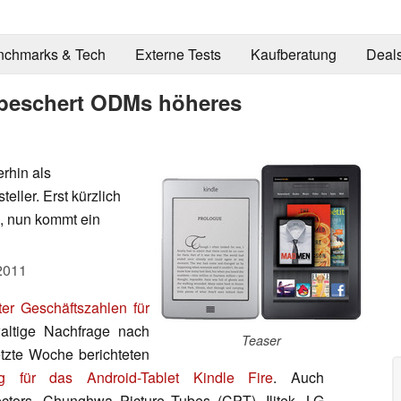
nchmarks & Tech
Externe Tests
Kaufberatung
Deal
 beschert ODMs höheres
rhin als
ller. Erst kürzlich
, nun kommt ein
2011
ter Geschäftszahlen für
altige Nachfrage nach
Teaser
etzte Woche berichteten
ung für das Android-Tablet Kindle Fire
. Auch
ors, Chunghwa Picture Tubes (CPT), Ilitek, LG