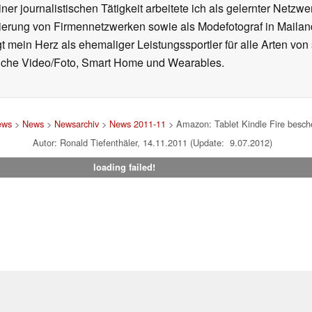
ner journalistischen Tätigkeit arbeitete ich als gelernter Netzw
ierung von Firmennetzwerken sowie als Modefotograf in Mailan
 mein Herz als ehemaliger Leistungssportler für alle Arten von
reiche Video/Foto, Smart Home und Wearables.
ews
>
News
>
Newsarchiv
>
News 2011-11
> Amazon: Tablet Kindle Fire besc
Autor: Ronald Tiefenthäler, 14.11.2011 (Update: 9.07.2012)
loading failed!
um
|
Team
|
Datenschutz
|
Kontakt
|
Cookie Einstellungen
| 17.07
en Affiliate-Link kann Notebookcheck eine Vergütung erhalten. Vielen Dank für