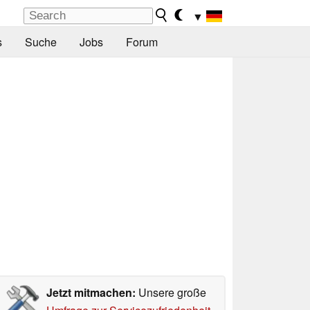
▼
s
Suche
Jobs
Forum
Jetzt mitmachen:
Unsere große