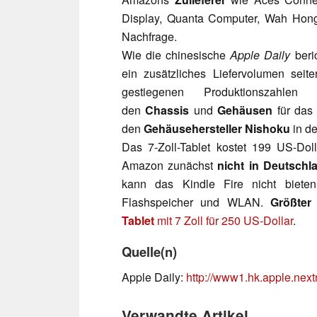
Display, Quanta Computer, Wah Hong 
Nachfrage.
Wie die chinesische
Apple Daily
beri
ein zusätzliches Liefervolumen se
gestiegenen Produktionszahle
den
Chassis
und
Gehäusen
für das 
den
Gehäusehersteller Nishoku
in de
Das 7-Zoll-Tablet kostet 199 US-Dol
Amazon zunächst
nicht in Deutschl
kann das Kindle Fire nicht biete
Flashspeicher und WLAN.
Größter
Tablet
mit 7 Zoll für 250 US-Dollar
.
Quelle(n)
Apple Daily:
http://www1.hk.apple.nex
Verwandte Artikel