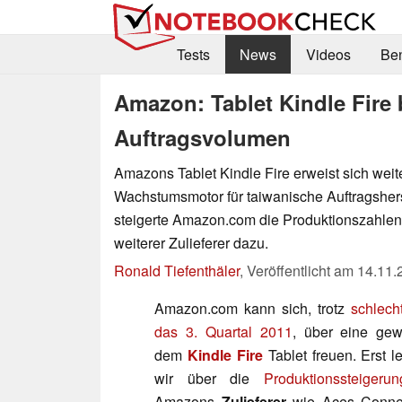
Tests
News
Videos
Be
Amazon: Tablet Kindle Fire
Auftragsvolumen
Amazons Tablet Kindle Fire erweist sich weite
Wachstumsmotor für taiwanische Auftragsherste
steigerte Amazon.com die Produktionszahlen
weiterer Zulieferer dazu.
Ronald Tiefenthäler
,
Veröffentlicht am
14.11.
Amazon.com kann sich, trotz
schlech
das 3. Quartal 2011
, über eine gew
dem
Kindle Fire
Tablet freuen. Erst l
wir über die
Produktionssteiger
Amazons
Zulieferer
wie Aces Connect