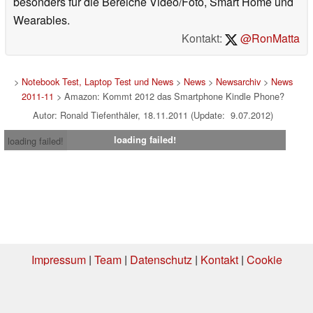
besonders für die Bereiche Video/Foto, Smart Home und
Wearables.
Kontakt:
@RonMatta
>
Notebook Test, Laptop Test und News
>
News
>
Newsarchiv
>
News
2011-11
> Amazon: Kommt 2012 das Smartphone Kindle Phone?
Autor: Ronald Tiefenthäler, 18.11.2011 (Update: 9.07.2012)
loading failed!
loading failed!
Impressum
|
Team
|
Datenschutz
|
Kontakt
|
Cookie
Einstellungen
| 18.07.2026 00:02
* Beim Kauf über einen Affiliate-Link kann Notebookcheck eine Vergütung
erhalten. Vielen Dank für Ihre Unterstützung!.