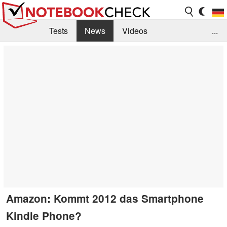
Tests
News
Videos
...
Benchmarks & Tech
Externe Tests
Kaufberatung
Deals
Suche
Jobs
Forum
Amazon: Kommt 2012 das Smartphone
Kindle Phone?