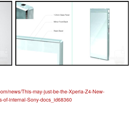
com/news/This-may-just-be-the-Xperia-Z4-New-
s-of-internal-Sony-docs_id68360