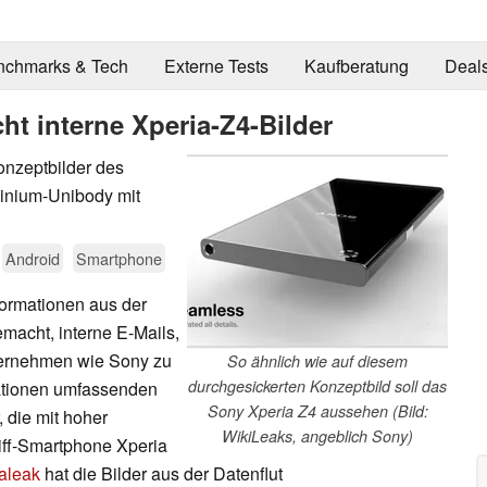
nchmarks & Tech
Externe Tests
Kaufberatung
Deal
ht interne Xperia-Z4-Bilder
onzeptbilder des
minium-Unibody mit
Android
Smartphone
formationen aus der
emacht, interne E-Mails,
ternehmen wie Sony zu
So ähnlich wie auf diesem
durchgesickerten Konzeptbild soll das
kationen umfassenden
Sony Xperia Z4 aussehen (Bild:
 die mit hoher
WikiLeaks, angeblich Sony)
iff-Smartphone Xperia
aleak
hat die Bilder aus der Datenflut