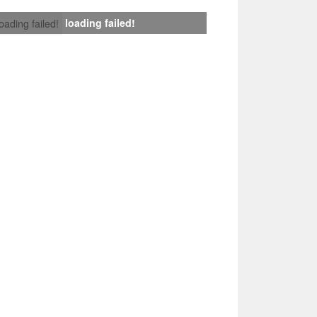
loading failed!
loading failed!