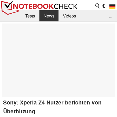
Tests
News
Videos
...
Benchmarks & Tech
Externe Tests
Kaufberatung
Deals
Suche
Jobs
Forum
Sony: Xperia Z4 Nutzer berichten von
Überhitzung