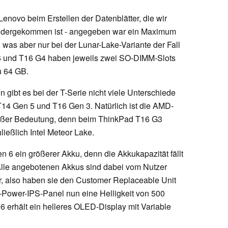
Lenovo beim Erstellen der Datenblätter, die wir
ndergekommen ist - angegeben war ein Maximum
s aber nur bei der Lunar-Lake-Variante der Fall
G6 und T16 G4 haben jeweils zwei SO-DIMM-Slots
u 64 GB.
ibt es bei der T-Serie nicht viele Unterschiede
4 Gen 5 und T16 Gen 3. Natürlich ist die AMD-
oßer Bedeutung, denn beim ThinkPad T16 G3
ließlich Intel Meteor Lake.
 6 ein größerer Akku, denn die Akkukapazität fällt
Alle angebotenen Akkus sind dabei vom Nutzer
r, also haben sie den Customer Replaceable Unit
-Power-IPS-Panel nun eine Helligkeit von 500
6 erhält ein helleres OLED-Display mit Variable