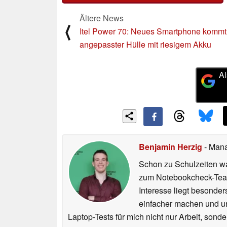
Ältere News
⟨
Itel Power 70: Neues Smartphone kommt
angepasster Hülle mit riesigem Akku
Al
Benjamin Herzig
- Mana
Schon zu Schulzeiten wa
zum Notebookcheck-Team
Interesse liegt besonde
einfacher machen und uns
Laptop-Tests für mich nicht nur Arbeit, sond