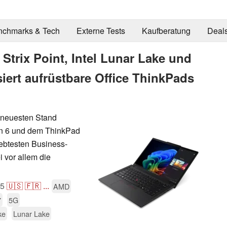
nchmarks & Tech
Externe Tests
Kaufberatung
Deal
trix Point, Intel Lunar Lake und
iert aufrüstbare Office ThinkPads
 neuesten Stand
en 6 und dem ThinkPad
ebtesten Business-
 vor allem die
25
🇺🇸
🇫🇷
...
AMD
7
5G
ke
Lunar Lake