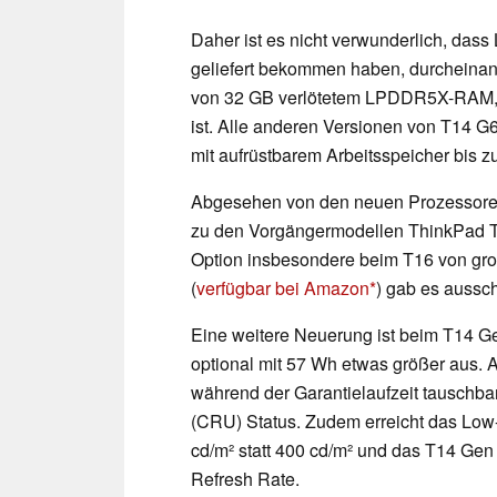
Daher ist es nicht verwunderlich, dass 
geliefert bekommen haben, durcheina
von 32 GB verlötetem LPDDR5X-RAM, wa
ist. Alle anderen Versionen von T14 
mit aufrüstbarem Arbeitsspeicher bis z
Abgesehen von den neuen Prozessoren g
zu den Vorgängermodellen ThinkPad T1
Option insbesondere beim T16 von gr
(
verfügbar bei Amazon
) gab es aussch
Eine weitere Neuerung ist beim T14 Gen
optional mit 57 Wh etwas größer aus. 
während der Garantielaufzeit tauschba
(CRU) Status. Zudem erreicht das Low
cd/m² statt 400 cd/m² und das T14 Gen 
Refresh Rate.