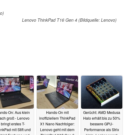
o)
Lenovo ThinkPad T16 Gen 4 (Bildquelle: Lenovo)
nds-On: Aus klein
Hands-On mit
Gerücht: AMD Medusa
ach groß - Lenovo
inoffiziellem ThinkPad
Halo erhält bis zu 50%
bringt erstes T-
X1 Nano Nachfolger:
bessere GPU-
inkPad mit Stift und
Lenovo geht mit dem
Performance als Strix