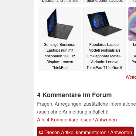
Deutschland
reparierbaren Laptops,
Ta
21.08.2025
dem ThinkPad X9 und
v
dem Laptop der
X
Zukunft
14.03.2025
Günstige Business-
Populäres Laptop-
L
Laptops nun mit
Modell erstmals als
optionalen 120 Hz
umklappbare Metall-
K
Display: Lenovo
Variante: Lenovo
Po
ThinkPad
ThinkPad T14s Gen 6
Einsteigermodelle
startet mit Intel Arrow
Weite
werden noch besser
Lake und Lunar Lake
03.03.2025
03.03.2025
4 Kommentare im Forum
Fragen, Anregungen, zusätzliche Informatione
(auch ohne Anmeldung möglich)!
Alle 4 Kommentare lesen
/
Antworten
Diesen Artikel kommentieren / Antworten