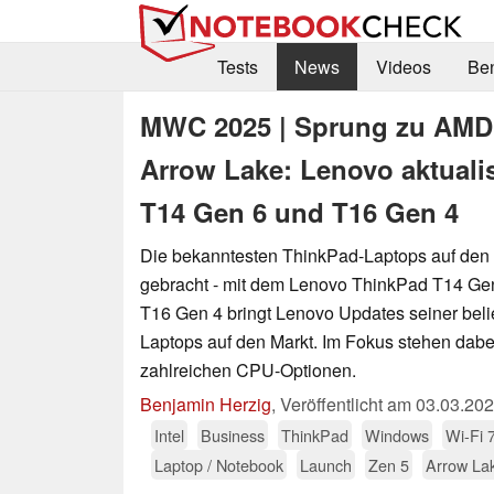
Tests
News
Videos
Be
MWC 2025 | Sprung zu AMD S
Arrow Lake: Lenovo aktualis
T14 Gen 6 und T16 Gen 4
Die bekanntesten ThinkPad-Laptops auf den
gebracht - mit dem Lenovo ThinkPad T14 G
T16 Gen 4 bringt Lenovo Updates seiner beli
Laptops auf den Markt. Im Fokus stehen dabei
zahlreichen CPU-Optionen.
Benjamin Herzig
,
Veröffentlicht am
03.03.20
Intel
Business
ThinkPad
Windows
Wi-Fi 
Laptop / Notebook
Launch
Zen 5
Arrow La