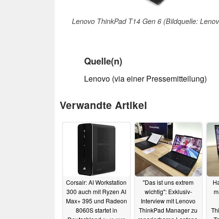
Lenovo ThinkPad T14 Gen 6 (Bildquelle: Lenov
Quelle(n)
Lenovo (via einer Pressemitteilung)
Verwandte Artikel
Corsair: AI Workstation
"Das ist uns extrem
Ha
300 auch mit Ryzen AI
wichtig": Exklusiv-
m
Max+ 395 und Radeon
Interview mit Lenovo
8060S startet in
ThinkPad Manager zu
Th