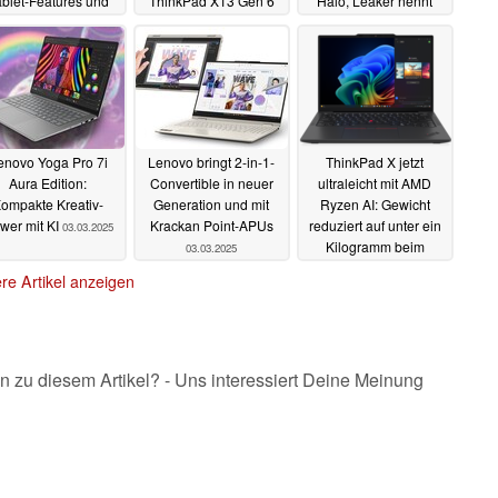
blet-Features und
ThinkPad X13 Gen 6
Halo, Leaker nennt
erzichtet dafür auf
den einzig gangbaren
erste Specs
04.03.2025
13 2-in-1
Weg
07.03.2025
06.03.2025
enovo Yoga Pro 7i
Lenovo bringt 2-in-1-
ThinkPad X jetzt
Aura Edition:
Convertible in neuer
ultraleicht mit AMD
ompakte Kreativ-
Generation und mit
Ryzen AI: Gewicht
wer mit KI
Krackan Point-APUs
reduziert auf unter ein
03.03.2025
Kilogramm beim
03.03.2025
Lenovo ThinkPad X13
re Artikel anzeigen
Gen 6
03.03.2025
n zu diesem Artikel? - Uns interessiert Deine Meinung