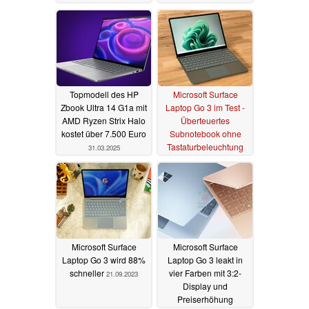
Topmodell des HP
Microsoft Surface
Zbook Ultra 14 G1a mit
Laptop Go 3 im Test -
AMD Ryzen Strix Halo
Überteuertes
kostet über 7.500 Euro
Subnotebook ohne
Tastaturbeleuchtung
31.03.2025
09.10.2023
Microsoft Surface
Microsoft Surface
Laptop Go 3 wird 88%
Laptop Go 3 leakt in
schneller
vier Farben mit 3:2-
21.09.2023
Display und
Preiserhöhung