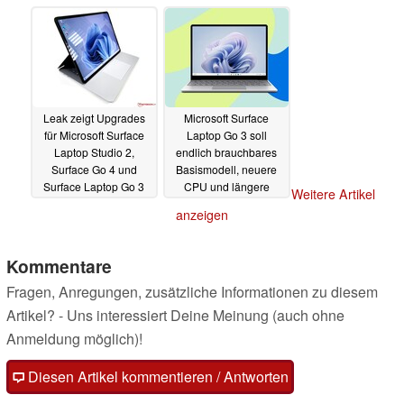
14.09.2023
Leak zeigt Upgrades
Microsoft Surface
für Microsoft Surface
Laptop Go 3 soll
Laptop Studio 2,
endlich brauchbares
Surface Go 4 und
Basismodell, neuere
Surface Laptop Go 3
CPU und längere
Weitere Artikel
Laufzeit erhalten
08.09.2023
anzeigen
01.08.2023
Kommentare
Fragen, Anregungen, zusätzliche Informationen zu diesem
Artikel? - Uns interessiert Deine Meinung (auch ohne
Anmeldung möglich)!
Diesen Artikel kommentieren / Antworten