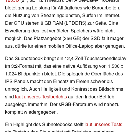
bietet genug Leistung für Alltägliches wie Büroarbeiten,
die Nutzung von Streamingdiensten, Surfen im Internet.
Der CPU stehen 8 GB RAM (LPDDR5) zur Seite. Eine
Erweiterung des fest verlöteten Speichers wäre nicht
möglich. Das Platzangebot (256 GB) der SSD fällt mager
aus, dürfte für einen mobilen Office-Laptop aber genügen.
Das Subnotebook bringt ein 12,4-Zoll-Touchscreendisplay
im 3:2-Format mit, das eine native Auflösung von 1.536 x
1.024 Bildpunkten bietet. Die spiegelnde Oberfläche des
IPS-Panels macht den Einsatz im Freien schwer bis
unmöglich. Auch Helligkeit und Kontrast des Bildschirms
sind
laut unseres Testberichts
auf den Indoor-Betrieb
ausgelegt. Immerhin: Der sRGB-Farbraum wird nahezu
komplett wiedergegeben.
Ein Highlight des Subnotebooks stellt
laut unseres Tests
die Tastatur dar: Sie punktet mit Präzision und einem