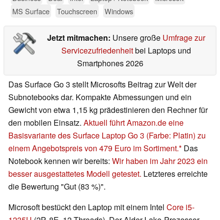
MS Surface
Touchscreen
Windows
Jetzt mitmachen:
Unsere große
Umfrage zur
Servicezufriedenheit
bei Laptops und
Smartphones 2026
Das Surface Go 3 stellt Microsofts Beitrag zur Welt der
Subnotebooks dar. Kompakte Abmessungen und ein
Gewicht von etwa 1,15 kg prädestinieren den Rechner für
den mobilen Einsatz.
Aktuell führt Amazon.de eine
Basisvariante des Surface Laptop Go 3 (Farbe: Platin) zu
einem Angebotspreis von 479 Euro im Sortiment.
Das
Notebook kennen wir bereits:
Wir haben im Jahr 2023 ein
besser ausgestattetes Modell getestet.
Letzteres erreichte
die Bewertung "Gut (83 %)".
Microsoft bestückt den Laptop mit einem Intel
Core i5-
1235U
(2P, 8E, 12 Threads). Der Alder-Lake-Prozessor