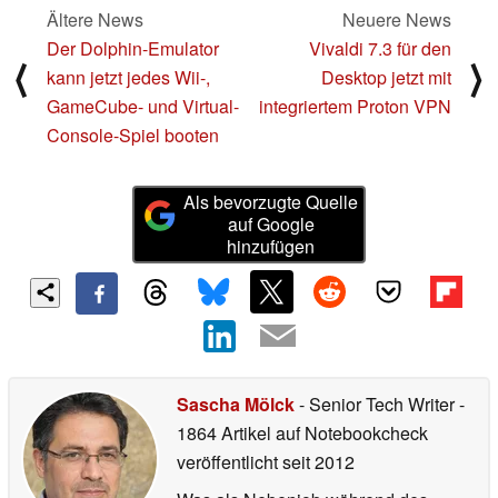
Ältere News
Neuere News
Der Dolphin-Emulator
Vivaldi 7.3 für den
⟨
⟩
kann jetzt jedes Wii-,
Desktop jetzt mit
GameCube- und Virtual-
integriertem Proton VPN
Console-Spiel booten
Als bevorzugte Quelle
auf Google
hinzufügen
Sascha Mölck
- Senior Tech Writer
-
1864 Artikel auf Notebookcheck
veröffentlicht
seit 2012