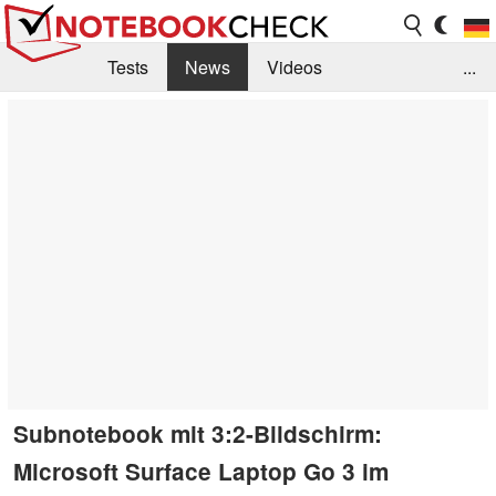
Tests
News
Videos
...
Benchmarks & Tech
Externe Tests
Kaufberatung
Deals
Suche
Jobs
Forum
Subnotebook mit 3:2-Bildschirm:
Microsoft Surface Laptop Go 3 im