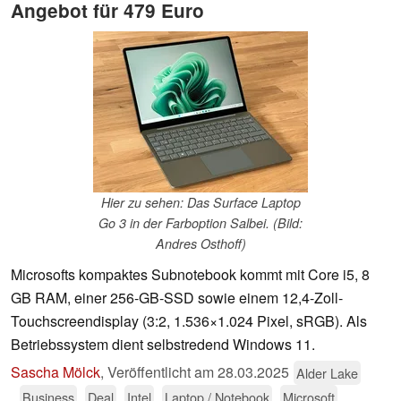
Angebot für 479 Euro
Hier zu sehen: Das Surface Laptop
Go 3 in der Farboption Salbei. (Bild:
Andres Osthoff)
Microsofts kompaktes Subnotebook kommt mit Core i5, 8
GB RAM, einer 256-GB-SSD sowie einem 12,4-Zoll-
Touchscreendisplay (3:2, 1.536×1.024 Pixel, sRGB). Als
Betriebssystem dient selbstredend Windows 11.
Sascha Mölck
,
Veröffentlicht am
28.03.2025
Alder Lake
Business
Deal
Intel
Laptop / Notebook
Microsoft