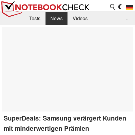
Tests
News
Videos
...
Benchmarks & Tech
Externe Tests
Kaufberatung
Deals
Suche
Jobs
Forum
SuperDeals: Samsung verärgert Kunden
mit minderwertigen Prämien