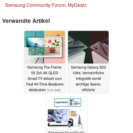
Samsung Community Forum
,
MyDealz
Verwandte Artikel
Samsung The Frame:
Samsung Galaxy S22
55 Zoll 4K QLED
Ultra: Vermeintliche
Smart-TV aktuell zum
Infografik verrät
Fast-All-Time-Bestpreis
wichtige Specs,
abstauben
offizielle
10.01.2022
Zubehörprodukte
aufgetaucht
06.01.2022
Samsung SuperDeals: