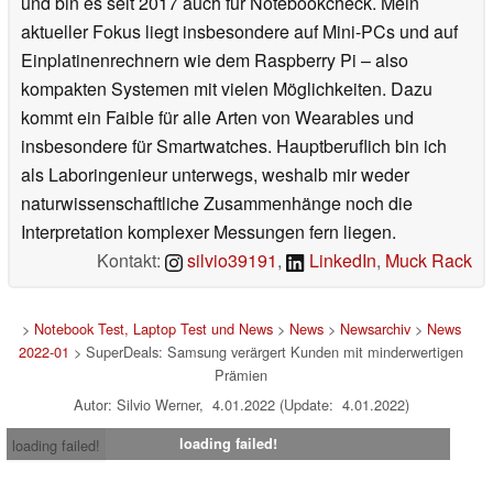
und bin es seit 2017 auch für Notebookcheck. Mein
aktueller Fokus liegt insbesondere auf Mini-PCs und auf
Einplatinenrechnern wie dem Raspberry Pi – also
kompakten Systemen mit vielen Möglichkeiten. Dazu
kommt ein Faible für alle Arten von Wearables und
insbesondere für Smartwatches. Hauptberuflich bin ich
als Laboringenieur unterwegs, weshalb mir weder
naturwissenschaftliche Zusammenhänge noch die
Interpretation komplexer Messungen fern liegen.
Kontakt:
silvio39191
,
LinkedIn
,
Muck Rack
>
Notebook Test, Laptop Test und News
>
News
>
Newsarchiv
>
News
2022-01
> SuperDeals: Samsung verärgert Kunden mit minderwertigen
Prämien
Autor: Silvio Werner, 4.01.2022 (Update: 4.01.2022)
loading failed!
loading failed!