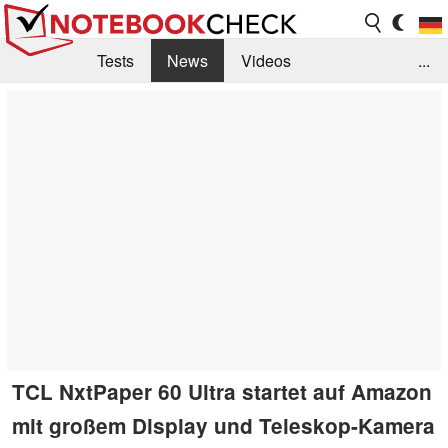
Tests
News
Videos
...
Benchmarks & Tech
Externe Tests
Kaufberatung
Deals
Suche
Jobs
Forum
TCL NxtPaper 60 Ultra startet auf Amazon
mit großem Display und Teleskop-Kamera