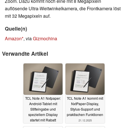
Zoom. Dazu kommt noch eine mit 8 Megapixeln
auflösende Ultra-Weitwinkelkamera, die Frontkamera löst
mit 32 Megapixeln auf.
Quelle(n)
Amazon
, via
Gizmochina
Verwandte Artikel
TCL Note A1 Nxtpaper:
TCL Note A1 kommt mit
Android-Tablet mit
NxtPaper-Display,
Stifteingabe und
Stylus-Support und
speziellem Display
praktischen Funktionen
startet mit Rabatt
21.12.2025
06.01.2026