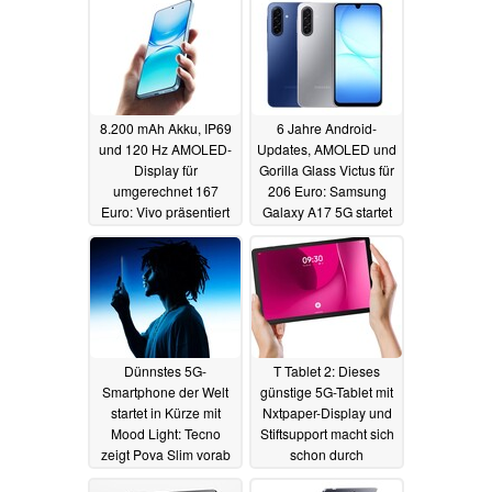
8.200 mAh Akku, IP69
6 Jahre Android-
und 120 Hz AMOLED-
Updates, AMOLED und
Display für
Gorilla Glass Victus für
umgerechnet 167
206 Euro: Samsung
Euro: Vivo präsentiert
Galaxy A17 5G startet
Y500
in Deutschland
01.09.2025
01.09.2025
Dünnstes 5G-
T Tablet 2: Dieses
Smartphone der Welt
günstige 5G-Tablet mit
startet in Kürze mit
Nxtpaper-Display und
Mood Light: Tecno
Stiftsupport macht sich
zeigt Pova Slim vorab
schon durch
Perplexity-Abo bezahlt
01.09.2025