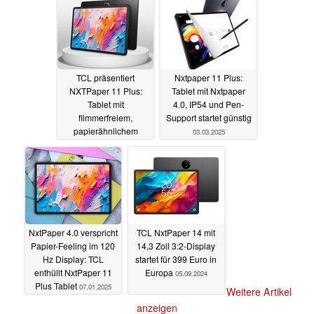
14.08.2025
TCL präsentiert
Nxtpaper 11 Plus:
NXTPaper 11 Plus:
Tablet mit Nxtpaper
Tablet mit
4.0, IP54 und Pen-
flimmerfreiem,
Support startet günstig
papierähnlichem
03.03.2025
Display zur
Reduzierung von
Kopfschmerzen und
Augenbelastung
01.07.2025
NxtPaper 4.0 verspricht
TCL NxtPaper 14 mit
Papier-Feeling im 120
14,3 Zoll 3:2-Display
Hz Display: TCL
startet für 399 Euro in
enthüllt NxtPaper 11
Europa
05.09.2024
Plus Tablet
07.01.2025
Weitere Artikel
anzeigen